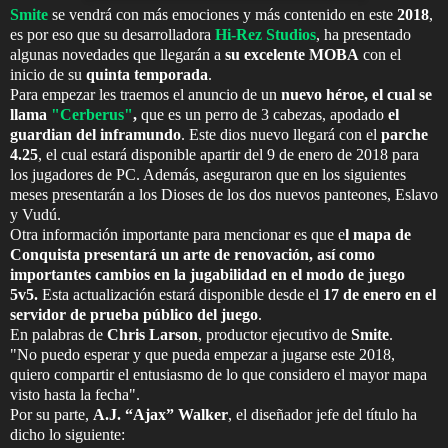
Smite
se vendrá con más emociones y más contenido en este
2018
,
es por eso que su desarrolladora
Hi-Rez Studios
, ha presentado
algunas novedades que llegarán a
su excelente MOBA
con el
inicio de su
quinta temporada
.
Para empezar les traemos el anuncio de un
nuevo héroe, el cual se
llama
"
Cerberus"
,
que es un perro de 3 cabezas, apodado
el
guardian del inframundo
. Este dios nuevo llegará con el
parche
4.25
, el cual estará disponible apartir del 9 de enero de 2018 para
los jugadores de PC. Además, aseguraron que en los siguientes
meses presentarán a los Dioses de los dos nuevos panteones, Eslavo
y Vudú.
Otra información importante para mencionar es que e
l mapa de
Conquista presentará un arte de renovación, así como
importantes cambios en la jugabilidad en el modo de juego
5v5.
Esta actualización estará disponible desde el
17 de enero en el
servidor de prueba público del juego
.
En palabras de
Chris Larson
, productor ejecutivo de
Smite
.
"No puedo esperar y que pueda empezar a jugarse este 2018,
quiero compartir el entusiasmo de lo que considero el mayor mapa
visto hasta la fecha".
Por su parte,
A.J. “Ajax” Walker
, el diseñador jefe del título ha
dicho lo siguiente: