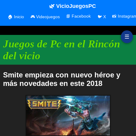
🌿 VicioJuegosPC
📘 Facebook
📸 Instagra
🏠 Inicio
🎮 Videojuegos
🐦 X
☰
Juegos de Pc en el Rincón
del vicio
Smite empieza con nuevo héroe y
más novedades en este 2018