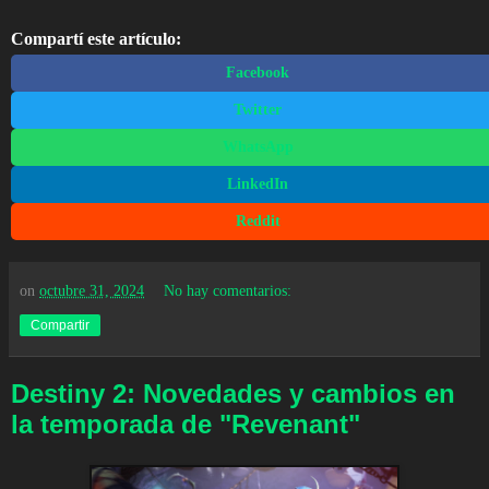
Compartí este artículo:
Facebook
Twitter
WhatsApp
LinkedIn
Reddit
on
octubre 31, 2024
No hay comentarios:
Compartir
Destiny 2: Novedades y cambios en
la temporada de "Revenant"