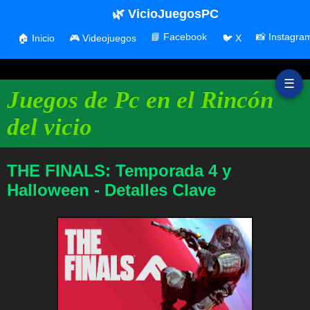
🌿 VicioJuegosPC
📘 Facebook
📸 Instagra
🏠 Inicio
🎮 Videojuegos
🐦 X
☰
Juegos de Pc en el Rincón
del vicio
THE FINALS: Temporada 4 y
Halloween - Detalles Clave