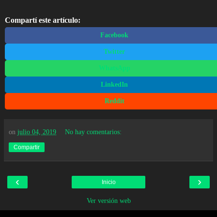
Compartí este artículo:
Facebook
Twitter
WhatsApp
LinkedIn
Reddit
on
julio 04, 2019
No hay comentarios:
Compartir
‹
›
Inicio
Ver versión web