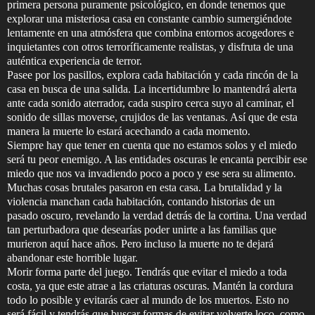
primera persona puramente psicológico, en donde tenemos que
explorar una misteriosa casa en constante cambio sumergiéndote
lentamente en una atmósfera que combina entornos acogedores e
inquietantes con otros terroríficamente realistas, y disfruta de una
auténtica experiencia de terror.
Pasee por los pasillos, explora cada habitación y cada rincón de la
casa en busca de una salida. La incertidumbre lo mantendrá alerta
ante cada sonido aterrador, cada suspiro cerca suyo al caminar, el
sonido de sillas moverse, crujidos de las ventanas. Así que de esta
manera la muerte lo estará acechando a cada momento.
Siempre hay que tener en cuenta que no estamos solos y el miedo
será tu peor enemigo. A las entidades oscuras le encanta percibir ese
miedo que nos va invadiendo poco a poco y ese sera su alimento.
Muchas cosas brutales pasaron en esta casa. La brutalidad y la
violencia manchan cada habitación, contando historias de un
pasado oscuro, revelando la verdad detrás de la cortina. Una verdad
tan perturbadora que desearías poder unirte a las familias que
murieron aquí hace años. Pero incluso la muerte no te dejará
abandonar este horrible lugar.
Morir forma parte del juego. Tendrás que evitar el miedo a toda
costa, ya que este atrae a las criaturas oscuras. Mantén la cordura
todo lo posible y evitarás caer al mundo de los muertos. Esto no
será fácil y tendrás que buscar formas de evitar volverte loco, como