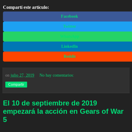
Compartí este artículo:
Facebook
Twitter
WhatsApp
LinkedIn
Reddit
on
julio 27, 2019
No hay comentarios:
Compartir
El 10 de septiembre de 2019
empezará la acción en Gears of War
5