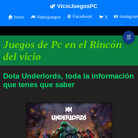
🌿 VicioJuegosPC
📘 Facebook
📸 Instagra
🏠 Inicio
🎮 Videojuegos
🐦 X
☰
Juegos de Pc en el Rincón
del vicio
Dota Underlords, toda la información
que tenes que saber