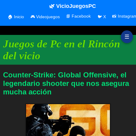
🌿 VicioJuegosPC
📘 Facebook
📸 Instagra
🏠 Inicio
🎮 Videojuegos
🐦 X
☰
Juegos de Pc en el Rincón
del vicio
Counter-Strike: Global Offensive, el
legendario shooter que nos asegura
mucha acción