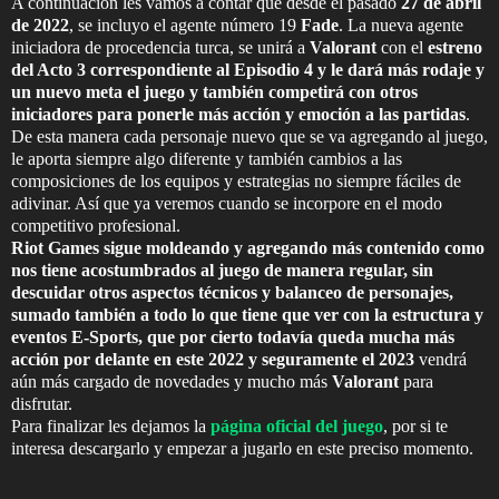
A continuación les vamos a contar que desde el pasado
27 de abril
de 2022
, se incluyo el agente número 19
Fade
. La nueva agente
iniciadora de procedencia turca, se unirá a
Valorant
con el
estreno
del Acto 3 correspondiente al Episodio 4 y le dará más rodaje y
un nuevo meta el juego y también competirá con otros
iniciadores para ponerle más acción y emoción a las partidas
.
De esta manera cada personaje nuevo que se va agregando al juego,
le aporta siempre algo diferente y también cambios a las
composiciones de los equipos y estrategias no siempre fáciles de
adivinar. Así que ya veremos cuando se incorpore en el modo
competitivo profesional.
Riot Games sigue moldeando y agregando más contenido como
nos tiene acostumbrados al juego de manera regular, sin
descuidar otros aspectos técnicos y balanceo de personajes,
sumado también a todo lo que tiene que ver con la estructura y
eventos E-Sports, que por cierto todavía queda mucha más
acción por delante en este 2022 y seguramente el 2023
vendrá
aún más cargado de novedades y mucho más
Valorant
para
disfrutar.
Para finalizar les dejamos la
página oficial del juego
, por si te
interesa descargarlo y empezar a jugarlo en este preciso momento.