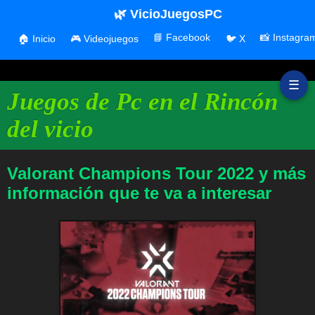
🌿 VicioJuegosPC
📘 Facebook
📸 Instagra
🏠 Inicio
🎮 Videojuegos
🐦 X
☰
Juegos de Pc en el Rincón
del vicio
Valorant Champions Tour 2022 y más
información que te va a interesar