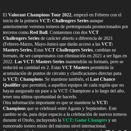
El
Valorant Champions Tour 2022
, empezó en Febrero con el
inicio de la primera
VCT: Challengers Series
aunque
anteriormente veremos torneos de pretemporada promocionados por
terceros como
Red Bull
. Contaremos con dos
VCT
Challengers
Series
de carácter abierto a diferencia de 2021
(Febrero-Marzo, Mayo-Junio) que darán acceso a las
VCT:
Masters Series.
Estas
VCT Challengers Series
, cambian su
formato, de ser campeonatos con eliminación en 2021 a ser ligas en
2022.
Las VCT: Masters Series
mantendrán su formato, pero se
reducirá su cantidad en 2. Estas
VCT Masters
permitirán la
acumulación de puntos de circuito y clasificaciones directas para
la
VCT: Champions
. Se mantiene también, el
Last Chance
Qualifier
que permitirá, a aquellos equipos de cada región que no
hayan asegurado un pase a la VCT: Champions a lo largo del año,
tener una ultima oportunidad de hacerlo.
Otra información importante es que se mantiene la
VCT:
Champions
que se celebrará entre Agosto y Septiembre. Este
cambio se da, para dejar espacio a la celebración de nuevos torneos
durante el Otoño, incluyendo la
VCT: Game Changers
y un
rumoreado torneo mixto del máximo nivel internacional.