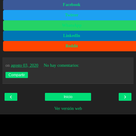
Facebook
Twitter
WhatsApp
LinkedIn
Reddit
on
agosto 03, 2020
No hay comentarios:
Compartir
‹
›
Inicio
Ver versión web