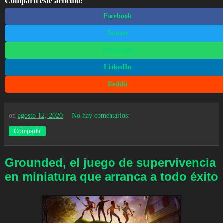
Compartí este artículo:
Facebook
Twitter
WhatsApp
LinkedIn
Reddit
on
agosto 12, 2020
No hay comentarios:
Compartir
Grounded, el juego de supervivencia
en miniatura que arranca a todo éxito