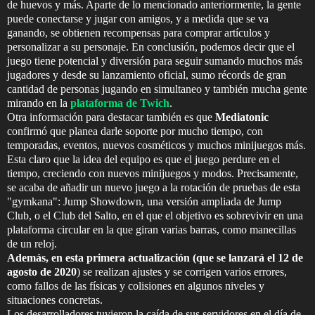
de huevos y más. Aparte de lo mencionado anteriormente, la gente
puede conectarse y jugar con amigos, y a medida que se va
ganando, se obtienen recompensas para comprar artículos y
personalizar a su personaje. En conclusión, podemos decir que el
juego tiene potencial y diversión para seguir sumando muchos más
jugadores y desde su lanzamiento oficial, sumo récords de gran
cantidad de personas jugando en simultaneo y también mucha gente
mirando en la
plataforma de Twich
.
Otra información para destacar también es que
Mediatonic
confirmó que planea darle soporte por mucho tiempo, con
temporadas, eventos, nuevos cosméticos y muchos minijuegos más.
Esta claro que la idea del equipo es que el juego perdure en el
tiempo, creciendo con nuevos minijuegos y modos. Precisamente,
se acaba de añadir un nuevo juego a la rotación de pruebas de esta
"gymkana": Jump Showdown, una versión ampliada de Jump
Club, o el Club del Salto, en el que el objetivo es sobrevivir en una
plataforma circular en la que giran varias barras, como manecillas
de un reloj.
Además, en esta primera actualización (que se lanzará el 12 de
agosto de 2020
) se realizan ajustes y se corrigen varios errores,
como fallos de las físicas y colisiones en algunos niveles y
situaciones concretas.
Los desarrolladores tuvieron la caída de sus servidores en el día de