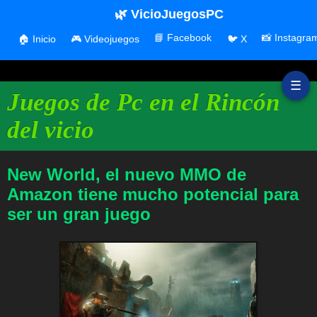
🌿 VicioJuegosPC
📘 Facebook
📸 Instagra
🏠 Inicio
🎮 Videojuegos
🐦 X
☰
Juegos de Pc en el Rincón
del vicio
New World, el nuevo MMO de
Amazon tiene mucho potencial para
ser un gran juego