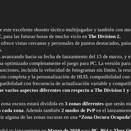
e este excelente shooter táctico multijugador y también con m
C
, para las futuras horas de mucho vicio en
The Division 2.
ofrece vistas cercanas y personales de puntos destacados, paisa
s.
á avanzando hacia su fecha de lanzamiento del 15 de marzo, y e
a optimizado completamente el juego para PC. La versión para
unciones, incluida la velocidad de fotogramas sin límite, la reso
uario completa y la personalización de HUD, compatibilidad con 
atibilidad con frecuencia de actualización variable y compati
ae varios aspectos diferentes con respecto a The Division 1 y
a zona oscura estará dividida en
3 zonas diferentes
que serán má
s cada zona
. Además también
2 modos de PvP
en el lanzamient
ir alguna de las zonas oscuras en una
“Zona Oscura Ocupada
ndrá su lanzamiento en
Marzo de 2019
para
PC, PS4 y Xbox O