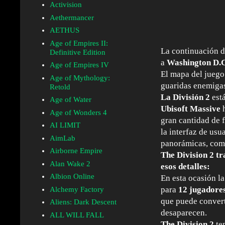
Activision
Aethermancer
AETHUS
Age of Empires II:
La continuación d
Definitive Edition
a
Washington D.
Age of Empires IV
El mapa del juego 
Age of Mythology:
guaridas enemiga
Retold
La División 2
est
Age of Water
Ubisoft Massive
h
Age of Wonders 4
gran cantidad de f
AI LIMIT
la interfaz de us
AimLab
panorámicas, comp
Airborne Empire
The Division 2 tr
Alan Wake 2
esos detalles:
Albion Online
En esta ocasión l
para
12 jugadore
Alchemy Factory
que puede convert
Aliens: Dark Descent
desaparecen.
ALL WILL FALL
The Division 2
te