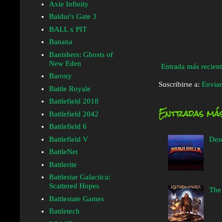
Axie Infinity
Baldur's Gate 3
BALL x PIT
Banana
Banishers: Ghosts of
New Eden
Entrada más recien
Barony
Suscribirse a:
Enviar
Battle Royale
Battlefield 2018
Entradas más
Battlefield 2042
Battlefield 6
Battlefield V
Des
BattleNet
Battlerite
Battlestar Galactica:
Scattered Hopes
The
Battlestate Games
Battletech