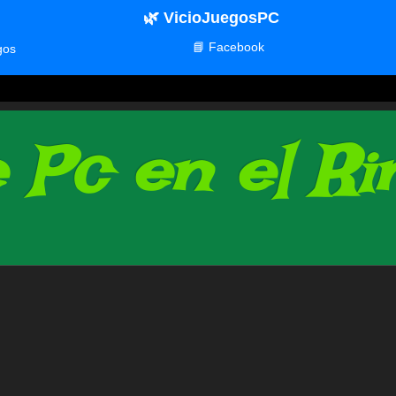
🌿 VicioJuegosPC
📘 Facebook
gos
Pc en el Rin