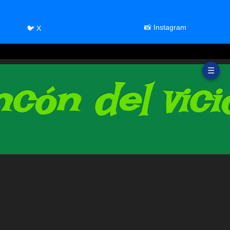
📸 Instagram
🐦 X
☰
cón del vici