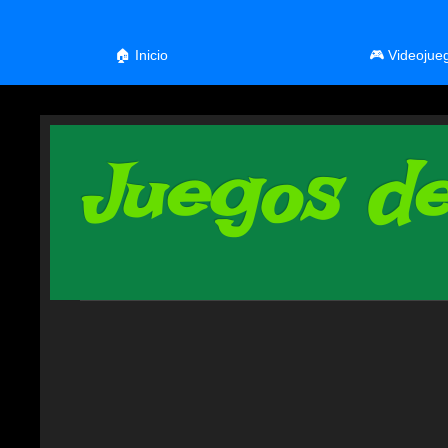
🏠 Inicio
🎮 Videojue
Juegos de 