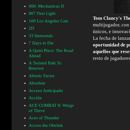
000: Mechanicus II
007 First Light
Tom Clancy's The
100 Los Angeles Cats
multijugador, con
2D
únicos, e innovac
33 Immortals
La fecha de lanz
7 Days to Die
oportunidad de pr
A Quiet Place: The Road
aquellos que rese
Ahead
resto de jugadore
A Twisted Path To
Renown
Abiotic Factor
Absolum
Acceso Anticipado
Acción
ACE COMBAT 8: Wings
of Theve
Aces of Thunder
Across the Obelisk