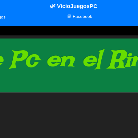
🌿 VicioJuegosPC
📘 Facebook
gos
Pc en el Rin