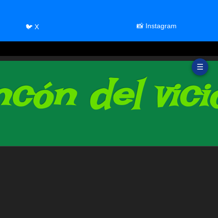
📸 Instagram
🐦 X
☰
cón del vici