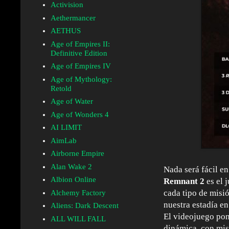
Activision
Aethermancer
AETHUS
Age of Empires II:
Definitive Edition
Age of Empires IV
Age of Mythology:
Retold
Age of Water
Age of Wonders 4
AI LIMIT
AimLab
Airborne Empire
Alan Wake 2
Nada será fácil en
Albion Online
Remnant 2
es el 
cada tipo de misi
Alchemy Factory
nuestra estadía e
Aliens: Dark Descent
El videojuego pon
ALL WILL FALL
dinámica, con mis