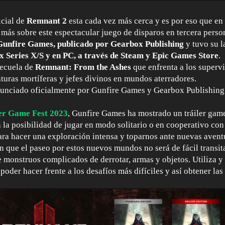
icial de
Remnant 2
esta cada vez más cerca y es por eso que en 
 más sobre este espectacular juego de disparos en tercera perso
Gunfire Games, publicado por Gearbox Publishing
y tuvo su 
x Series X/S y en PC, a través de Steam y Epic Games Store
.
secuela de
Remnant: From the Ashes
que enfrenta a los superv
turas mortíferas y jefes divinos en mundos aterradores.
unciado oficialmente por Gunfire Games y Gearbox Publishing
r Game Fest 2023
, Gunfire Games ha mostrado un tráiler gam
 la posibilidad de jugar en modo solitario o en cooperativo con
a hacer una exploración intensa y toparnos ante nuevas avent
 que el paseo por estos nuevos mundos no será de fácil transit
e monstruos complicados de derrotar, armas y objetos. Utiliza y
poder hacer frente a los desafíos más difíciles y así obtener l