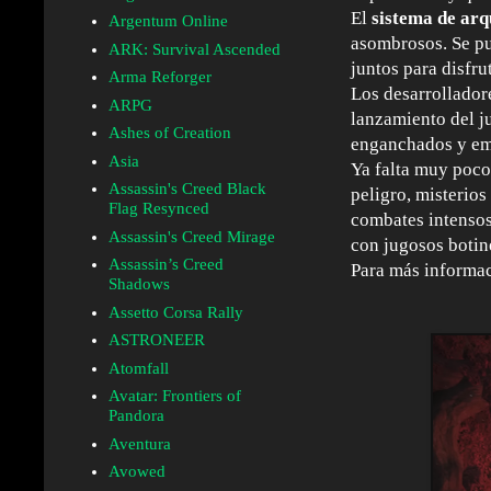
El
sistema de arq
Argentum Online
asombrosos. Se pu
ARK: Survival Ascended
juntos para disfru
Arma Reforger
Los desarrollador
ARPG
lanzamiento del j
Ashes of Creation
enganchados y em
Asia
Ya falta muy poco
Assassin's Creed Black
peligro, misterios
Flag Resynced
combates intensos
Assassin's Creed Mirage
con jugosos botin
Assassin’s Creed
Para más informac
Shadows
Assetto Corsa Rally
ASTRONEER
Atomfall
Avatar: Frontiers of
Pandora
Aventura
Avowed