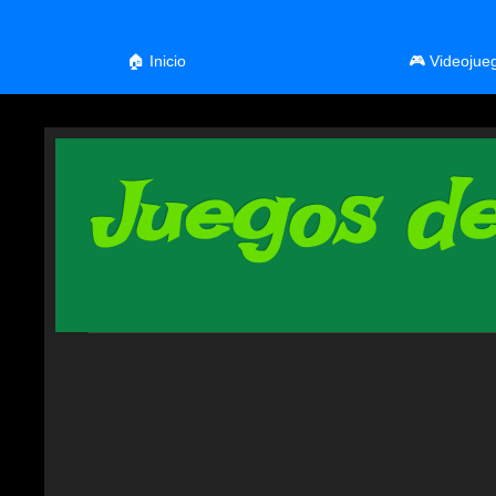
🏠 Inicio
🎮 Videojue
Juegos de 