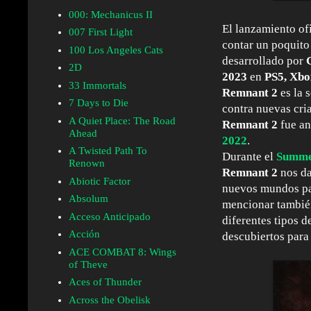
000: Mechanicus II
El lanzamiento of
007 First Light
contar un poquito
100 Los Angeles Cats
desarrollado por
2D
2023
en
PS5, Xbo
33 Immortals
Remnant 2
es la 
7 Days to Die
contra nuevas cria
A Quiet Place: The Road
Remnant 2
fue an
Ahead
2022
.
A Twisted Path To
Durante el
Summe
Renown
Remnant 2
nos da
Abiotic Factor
nuevos mundos par
Absolum
mencionar también
Acceso Anticipado
diferentes tipos d
Acción
descubiertos para 
ACE COMBAT 8: Wings
of Theve
Aces of Thunder
Across the Obelisk