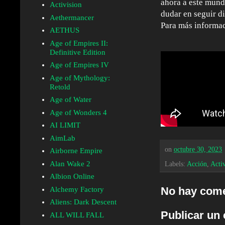
ahora a este mund
Activision
dudar en seguir d
Aethermancer
Para más informac
AETHUS
Age of Empires II:
Definitive Edition
Age of Empires IV
Age of Mythology:
Retold
Age of Water
Age of Wonders 4
AI LIMIT
AimLab
on
octubre 30, 2023
Airborne Empire
Alan Wake 2
Labels:
Acción
,
Activ
Albion Online
No hay come
Alchemy Factory
Aliens: Dark Descent
Publicar un
ALL WILL FALL