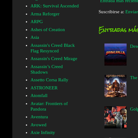
Entrada más recien
ARK: Survival Ascended
Suscribirse a:
Enviar
Arma Reforger
ARPG
Entradas más
Ashes of Creation
Asia
Assassin's Creed Black
Des
Flag Resynced
Assassin's Creed Mirage
Assassin’s Creed
Shadows
The
Assetto Corsa Rally
ASTRONEER
Atomfall
Avatar: Frontiers of
Golp
Pandora
Aventura
Avowed
Axie Infinity