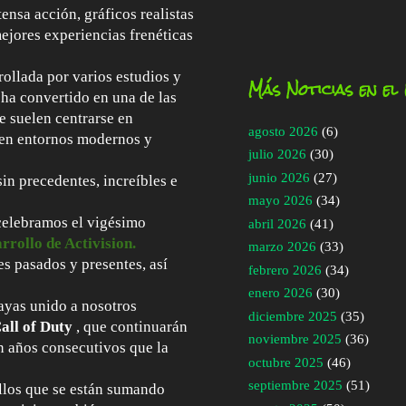
nsa acción, gráficos realistas
ejores experiencias frenéticas
ollada por varios estudios y
Más Noticias en el
ha convertido en una de las
e suelen centrarse en
agosto 2026
(6)
o en entornos modernos y
julio 2026
(30)
junio 2026
(27)
in precedentes, increíbles e
mayo 2026
(34)
 celebramos el vigésimo
abril 2026
(41)
arrollo de Activision.
marzo 2026
(33)
s pasados ​​y presentes, así
febrero 2026
(34)
enero 2026
(30)
ayas unido a nosotros
diciembre 2025
(35)
all of Duty
, que continuarán
noviembre 2025
(36)
n años consecutivos que la
octubre 2025
(46)
septiembre 2025
(51)
llos que se están sumando