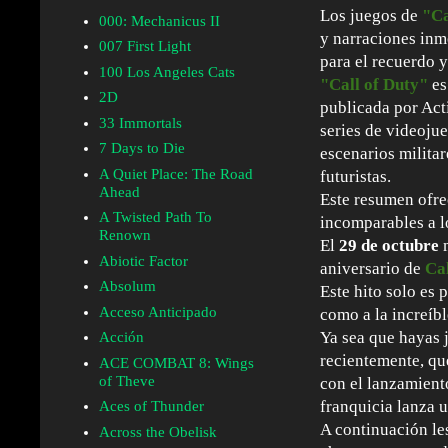
Los juegos de
"Ca
000: Mechanicus II
y narraciones inm
007 First Light
para el recuerdo 
100 Los Angeles Cats
"Call of Duty"
es
2D
publicada por Act
33 Immortals
series de videojue
7 Days to Die
escenarios milita
A Quiet Place: The Road
futuristas.
Ahead
Este resumen ofre
A Twisted Path To
incomparables a l
Renown
El
29 de octubre
m
Abiotic Factor
aniversario de
Cal
Absolum
Este hito solo es 
Acceso Anticipado
como a la increí
Ya sea que hayas 
Acción
recientemente, qu
ACE COMBAT 8: Wings
of Theve
con el lanzamient
franquicia lanza u
Aces of Thunder
A continuación le
Across the Obelisk