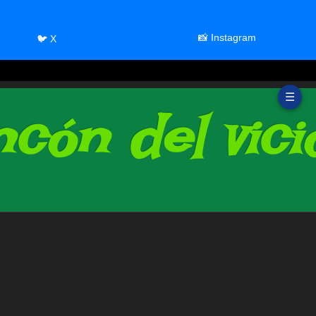
📸 Instagram
🐦 X
☰
cón del vici