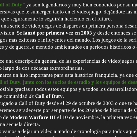
ll of Duty"
ya son legendarios y muy bien conocidos por su inte
ersivas que te sumergen tanto en el videojuego, dejándote las m
y que seguramente lo seguirán haciendo en el futuro.
 una serie de videojuegos de disparos en primera persona desarr
ivision.
Se lanzó por primera vez en 2003
y desde entonces se 
gos más exitosas e influyentes del mundo. Los juegos de la seri
res y de guerra, a menudo ambientados en períodos históricos 
ce una descripción general de las experiencias de videojuegos s
o largo de dos décadas extraordinarias.
arca un hito importante para esta histórica franquicia, ya que
l of Duty, junto con los socios de estudio y los equipos de des
posible gracias a todos estos equipos y a todos los desarrolladore
ble comunidad
de
Call of Duty
.
jugado a Call of Duty desde el 29 de octubre de 2003 o que te h
eremos agradecerte por ser parte de los 20 años de historia de
C
o de
Modern Warfare III
el 10 de noviembre, la primera vez e
na secuela directa.
s vamos a dejar un video a modo de cronología para todos aque