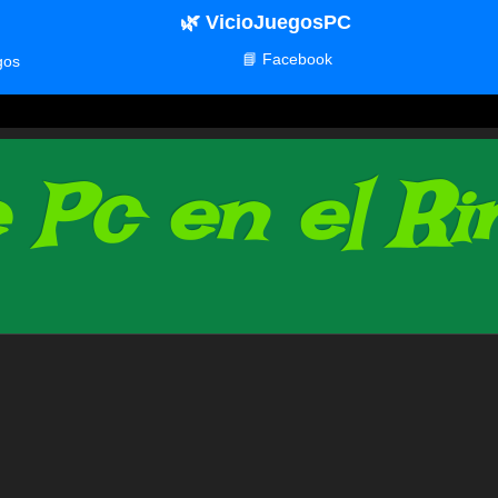
🌿 VicioJuegosPC
📘 Facebook
gos
Pc en el Rin