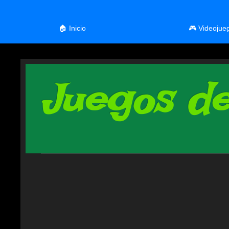
🏠 Inicio
🎮 Videojue
Juegos de 