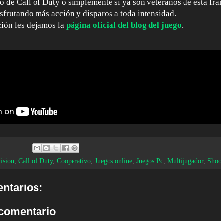
o de Call of Duty o simplemente si ya son veteranos de esta fra
isfrutando más acción y disparos a toda intensidad.
ión les dejamos la
página oficial del blog del juego
.
ision
,
Call of Duty
,
Cooperativo
,
Juegos online
,
Juegos Pc
,
Multijugador
,
Shoo
ntarios:
 comentario