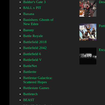
Desc
Baldur's Gate 3
BALL x PIT
Banana
Banishers: Ghosts of
New Eden
Fort
Barony
Battle Royale
Battlefield 2018
Battlefield 2042
Esca
Battlefield 6
Battlefield V
BattleNet
Battlerite
Battlestar Galactica:
Scattered Hopes
Battlestate Games
Battletech
BEAST