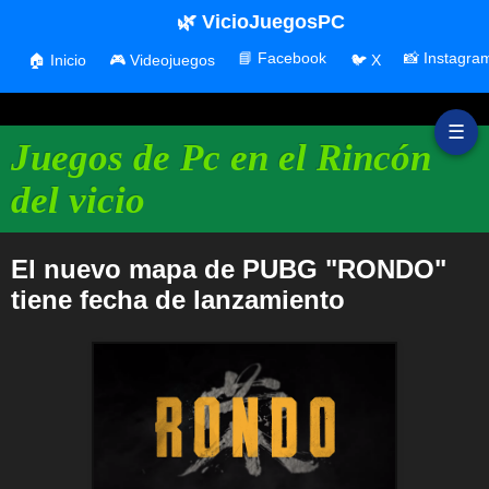
🌿 VicioJuegosPC
📘 Facebook
📸 Instagra
🏠 Inicio
🎮 Videojuegos
🐦 X
☰
Juegos de Pc en el Rincón
del vicio
El nuevo mapa de PUBG "RONDO"
tiene fecha de lanzamiento