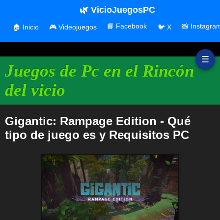
🌿 VicioJuegosPC
📘 Facebook
📸 Instagra
🏠 Inicio
🎮 Videojuegos
🐦 X
☰
Juegos de Pc en el Rincón
del vicio
Gigantic: Rampage Edition - Qué
tipo de juego es y Requisitos PC