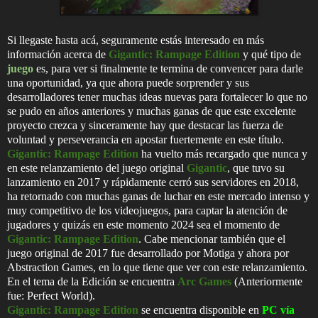
Si llegaste hasta acá, seguramente estás interesado en más
información acerca de
Gigantic: Rampage Edition
y qué tipo de
juego
es, para ver si finalmente te termina de convencer para darle
una oportunidad, ya que ahora puede sorprender y sus
desarrolladores tener muchas ideas nuevas para fortalecer lo que no
se pudo en años anteriores y muchas ganas de que este excelente
proyecto crezca y sinceramente hay que destacar las fuerza de
voluntad y perseverancia en apostar fuertemente en este título.
Gigantic: Rampage Edition
ha vuelto más recargado que nunca y
en este relanzamiento del juego original
Gigantic
, que tuvo su
lanzamiento en 2017 y rápidamente cerró sus servidores en 2018,
ha retornado con muchas ganas de luchar en este mercado intenso y
muy competitivo de los videojuegos, para captar la atención de
jugadores y quizás en este momento 2024 sea el momento de
Gigantic: Rampage Edition
. Cabe mencionar también que el
juego original de 2017 fue desarrollado por Motiga y ahora por
Abstraction Games, en lo que tiene que ver con este relanzamiento.
En el tema de la Edición se encuentra
Arc Games
(Anteriormente
fue: Perfect World).
Gigantic: Rampage Edition
se encuentra disponible en
PC vía