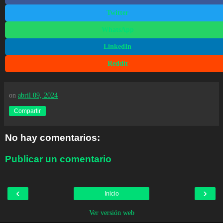
Twitter
WhatsApp
LinkedIn
Reddit
on
abril 09, 2024
Compartir
No hay comentarios:
Publicar un comentario
‹
›
Inicio
Ver versión web