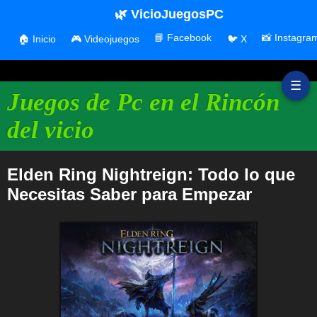
🌿 VicioJuegosPC
📘 Facebook
📸 Instagra
🏠 Inicio
🎮 Videojuegos
🐦 X
☰
Juegos de Pc en el Rincón
del vicio
Elden Ring Nightreign: Todo lo que
Necesitas Saber para Empezar