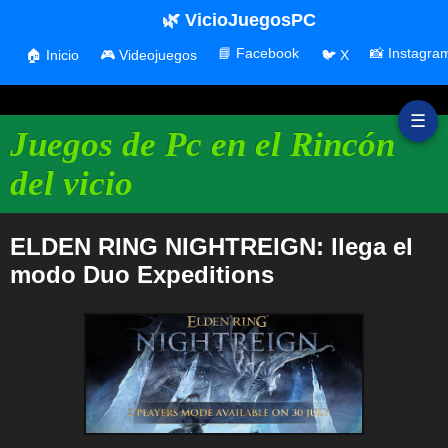
🌿 VicioJuegosPC
📘 Facebook
📸 Instagra
🏠 Inicio
🎮 Videojuegos
🐦 X
☰
Juegos de Pc en el Rincón
del vicio
ELDEN RING NIGHTREIGN: llega el
modo Duo Expeditions