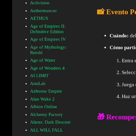
Activision
📸 Evento P
Aethermancer
AETHUS
Age of Empires II:
Definitive Edition
Cuándo:
del
Age of Empires IV
Age of Mythology:
Cómo parti
Retold
Entra 
Age of Water
Age of Wonders 4
Selecc
AI LIMIT
AimLab
Juega 
Airborne Empire
Haz un
Alan Wake 2
Albion Online
Alchemy Factory
🎁 Recompe
Aliens: Dark Descent
ALL WILL FALL