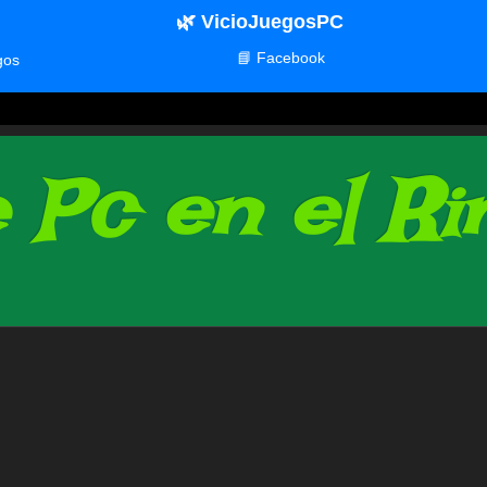
🌿 VicioJuegosPC
📘 Facebook
gos
Pc en el Rin