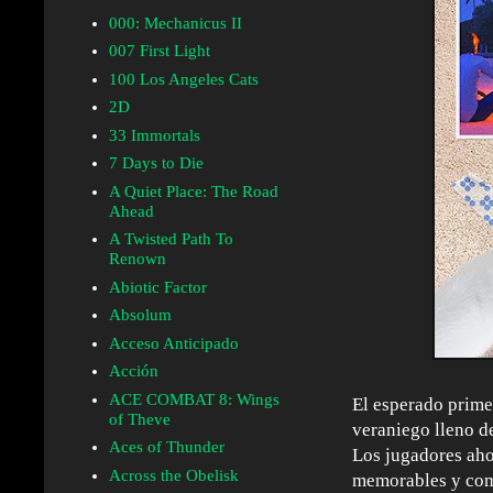
000: Mechanicus II
007 First Light
100 Los Angeles Cats
2D
33 Immortals
7 Days to Die
A Quiet Place: The Road
Ahead
A Twisted Path To
Renown
Abiotic Factor
Absolum
Acceso Anticipado
Acción
ACE COMBAT 8: Wings
El esperado prim
of Theve
veraniego lleno d
Aces of Thunder
Los jugadores aho
Across the Obelisk
memorables y comp