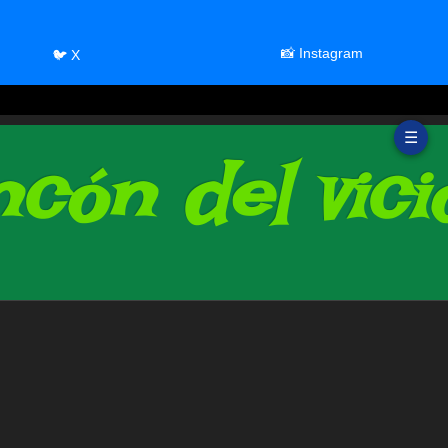
📸 Instagram
🐦 X
☰
cón del vici