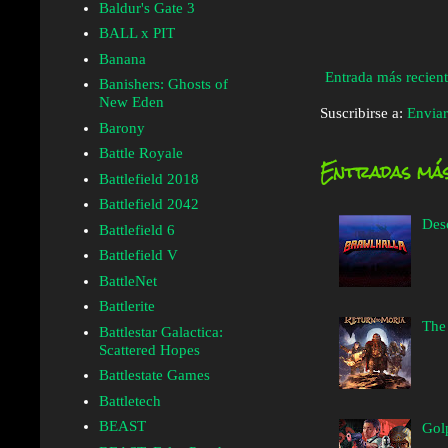
Baldur's Gate 3
BALL x PIT
Banana
Entrada más recien
Banishers: Ghosts of
New Eden
Suscribirse a:
Enviar
Barony
Battle Royale
Entradas más
Battlefield 2018
Battlefield 2042
Des
Battlefield 6
Battlefield V
BattleNet
Battlerite
The
Battlestar Galactica:
Scattered Hopes
Battlestate Games
Battletech
BEAST
Golp