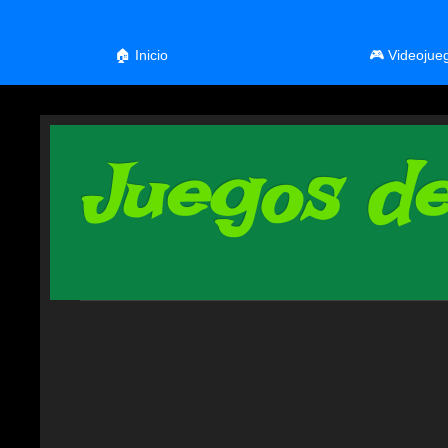
🏠 Inicio
🎮 Videojue
Juegos de 