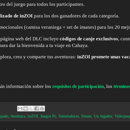
ro del juego para todos los participantes.
lizado de inZOI
para los dos ganadores de cada categoría.
mocionales (camisa veraniega + set de imanes) para los 20 mejo
 página web del DLC incluye
códigos de canje exclusivos
, con
 para dar la bienvenida a tu viaje en Cahaya.
xplora, crea y comparte tus aventuras:
inZOI promete unas vaca
ás información sobre los
, los
requisitos de participación
término
ipado
,
Aventura
,
InZOI
,
Juegos Pc
,
Simuladores
,
Steam
,
Un Jugador
,
Videojue