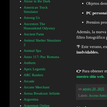
Alone in the Dark
Objetos dent
American Truck
Simulator
PC persona
Among Us
Premios pro
Ancestors The
Humankind Odyssey
Además, la nueva
Ancient Farm
filtro fotográfico
Animal Shelter Simulator
2
🌴 Este verano, e
Animal Spa
inolvidables.
Anno 117: Pax Romana
Anthem
Apex Legends
👉
Para obtener m
ARC Raiders
nuestro sitio web.
Arcade
Arcane Merchant
on
agosto 20, 2025
Arena Breakout: Infinite
Labels:
Acceso Antic
Argentina
Argentum Online