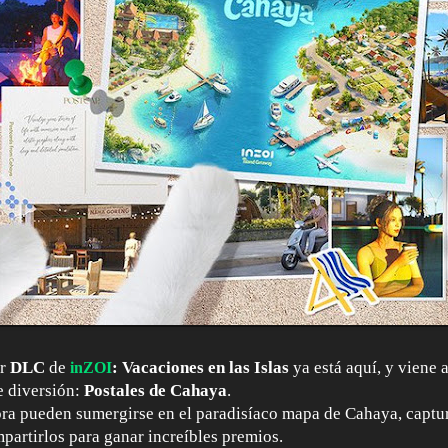
er
DLC
de
: Vacaciones en las Islas
ya está aquí, y viene
inZOI
e diversión:
Postales de Cahaya
.
ra pueden sumergirse en el paradisíaco mapa de Cahaya, capt
artirlos para ganar increíbles premios.