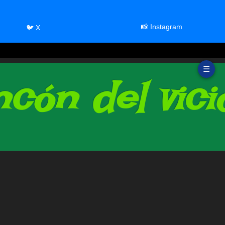
📸 Instagram
🐦 X
☰
cón del vici