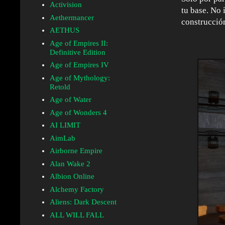
Activision
tu base. No 
Aethermancer
construcción
AETHUS
Age of Empires II:
Definitive Edition
Age of Empires IV
Age of Mythology:
Retold
Age of Water
Age of Wonders 4
AI LIMIT
AimLab
Airborne Empire
Alan Wake 2
Albion Online
Alchemy Factory
Aliens: Dark Descent
ALL WILL FALL