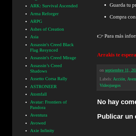
Guarda tu p
ARK: Survival Ascended
Arma Reforger
Compra con 
ARPG
Ashes of Creation
👉 Para más inform
Asia
Assassin's Creed Black
Flag Resynced
Arrakis te espera
Assassin's Creed Mirage
Assassin’s Creed
on
septiembre 11, 20
Shadows
Assetto Corsa Rally
Labels:
Acción
,
Aven
Videojuegos
ASTRONEER
Atomfall
No hay come
Avatar: Frontiers of
Pandora
Aventura
Publicar un
Avowed
Axie Infinity