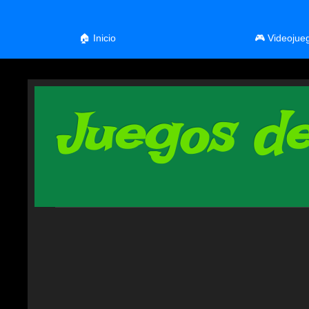
🏠 Inicio
🎮 Videojue
Juegos de 