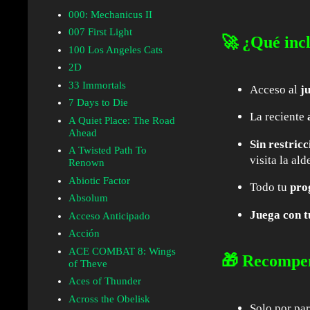
000: Mechanicus II
007 First Light
🚀 ¿Qué incl
100 Los Angeles Cats
2D
33 Immortals
Acceso al
j
7 Days to Die
La reciente
A Quiet Place: The Road
Ahead
Sin restric
A Twisted Path To
visita la al
Renown
Abiotic Factor
Todo tu
pro
Absolum
Juega con t
Acceso Anticipado
Acción
ACE COMBAT 8: Wings
🎁 Recompen
of Theve
Aces of Thunder
Across the Obelisk
Solo por par