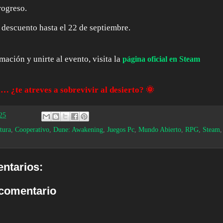
rogreso.
descuento hasta el 22 de septiembre.
ación y unirte al evento, visita la
página oficial en Steam
… ¿te atreves a sobrevivir al desierto? 🌞
25
tura
,
Cooperativo
,
Dune: Awakening
,
Juegos Pc
,
Mundo Abierto
,
RPG
,
Steam
ntarios:
 comentario