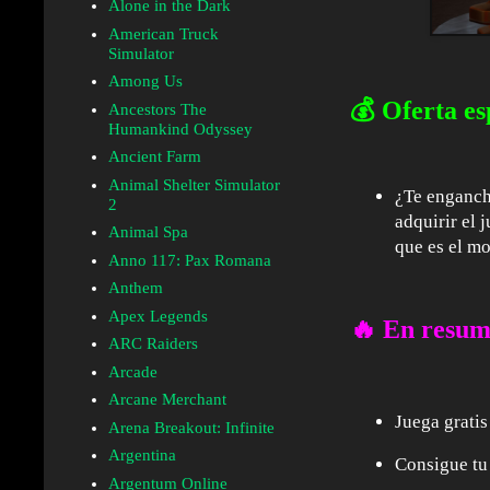
Alone in the Dark
American Truck
Simulator
Among Us
💰 Oferta es
Ancestors The
Humankind Odyssey
Ancient Farm
Animal Shelter Simulator
¿Te engancha
2
adquirir el
Animal Spa
que es el mo
Anno 117: Pax Romana
Anthem
Apex Legends
🔥
En resu
ARC Raiders
Arcade
Arcane Merchant
Juega gratis
Arena Breakout: Infinite
Argentina
Consigue tu
Argentum Online