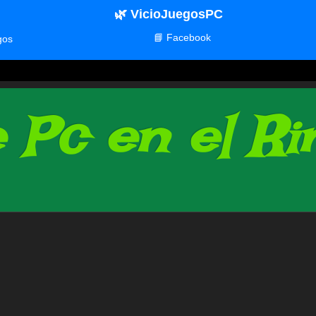
🌿 VicioJuegosPC
📘 Facebook
gos
Pc en el Rin