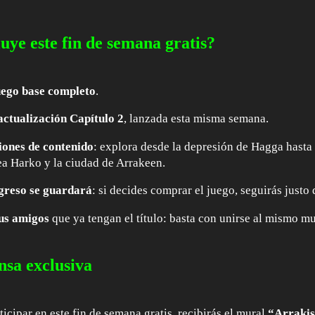
uye este fin de semana gratis?
uego base completo
.
actualización Capítulo 2
, lanzada esta misma semana.
ciones de contenido
: explora desde la depresión de Hagga hasta 
dea Harko y la ciudad de Arrakeen.
greso se guardará
: si decides comprar el juego, seguirás justo 
us amigos
que ya tengan el título: basta con unirse al mismo mu
sa exclusiva
ticipar en este fin de semana gratis, recibirás el mural
“Arrakis