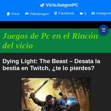
🌿 VicioJuegosPC
📘 Facebook
📸 Instagra
🏠 Inicio
🎮 Videojuegos
🐦 X
☰
Juegos de Pc en el Rincón
del vicio
Dying Light: The Beast – Desata la
bestia en Twitch, ¿te lo pierdes?