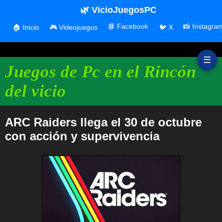
🌿 VicioJuegosPC
📘 Facebook
📸 Instagra
🏠 Inicio
🎮 Videojuegos
🐦 X
☰
Juegos de Pc en el Rincón
del vicio
ARC Raiders llega el 30 de octubre
con acción y supervivencia