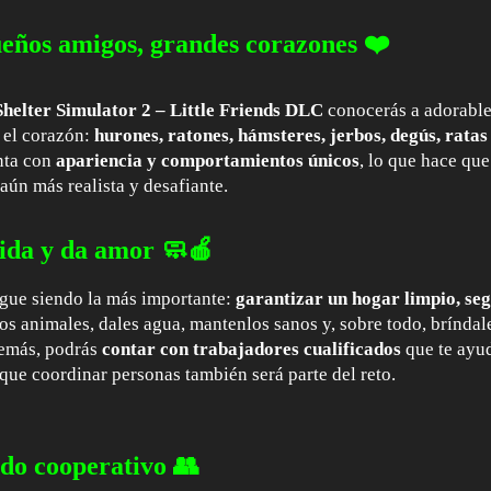
eños amigos, grandes corazones ❤️
helter Simulator 2 – Little Friends DLC
conocerás a adorables
 el corazón:
hurones, ratones, hámsteres, jerbos, degús, rata
nta con
apariencia y comportamientos únicos
, lo que hace que
aún más realista y desafiante.
uida y da amor 🧼🍎
igue siendo la más importante:
garantizar un hogar limpio, seg
os animales, dales agua, mantenlos sanos y, sobre todo, bríndal
demás, podrás
contar con trabajadores cualificados
que te ayud
que coordinar personas también será parte del reto.
do cooperativo 👥