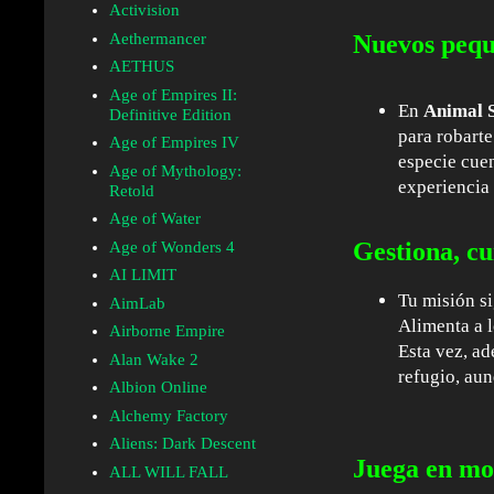
Activision
Aethermancer
Nuevos pequ
AETHUS
Age of Empires II:
En
Animal S
Definitive Edition
para robarte
Age of Empires IV
especie cue
Age of Mythology:
experiencia 
Retold
Age of Water
Gestiona, c
Age of Wonders 4
AI LIMIT
Tu misión s
AimLab
Alimenta a l
Airborne Empire
Esta vez, a
Alan Wake 2
refugio, aun
Albion Online
Alchemy Factory
Aliens: Dark Descent
Juega en mo
ALL WILL FALL