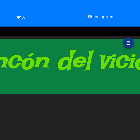
📸 Instagram
🐦 X
☰
cón del vici