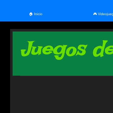
🏠 Inicio
🎮 Videojue
Juegos de 