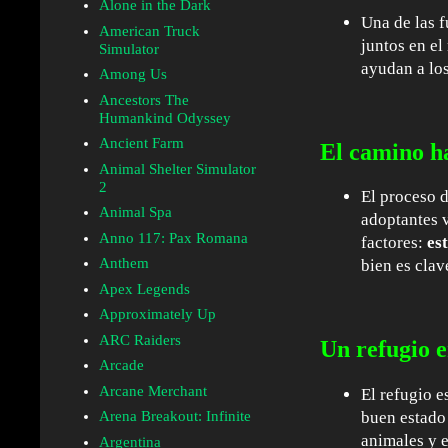
Alone in the Dark
Una de las f
American Truck
juntos en el
Simulator
ayudan a los
Among Us
Ancestors The
Humankind Odyssey
Ancient Farm
El camino ha
Animal Shelter Simulator
2
El proceso d
Animal Spa
adoptantes v
Anno 117: Pax Romana
factores:
es
Anthem
bien es clav
Apex Legends
Approximately Up
ARC Raiders
Un refugio 
Arcade
Arcane Merchant
El refugio 
buen estado 
Arena Breakout: Infinite
animales y e
Argentina