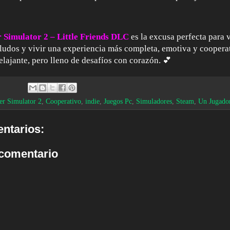
 Simulator 2 – Little Friends DLC
es la excusa perfecta para 
udos y vivir una experiencia más completa, emotiva y cooperat
lajante, pero lleno de desafíos con corazón. 💕
er Simulator 2
,
Cooperativo
,
indie
,
Juegos Pc
,
Simuladores
,
Steam
,
Un Jugado
ntarios:
 comentario