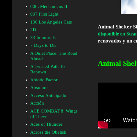
000: Mechanicus II
007 First Light
100 Los Angeles Cats
Animal Shelter S
2D
disponible en
Stea
33 Immortals
renovados y un 
7 Days to Die
A Quiet Place: The Road
Ahead
Animal Shelt
A Twisted Path To
Renown
Abiotic Factor
Absolum
Acceso Anticipado
Acción
ACE COMBAT 8: Wings
of Theve
Aces of Thunder
Across the Obelisk