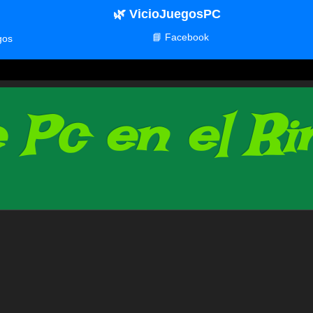
🌿 VicioJuegosPC
📘 Facebook
gos
Pc en el Rin