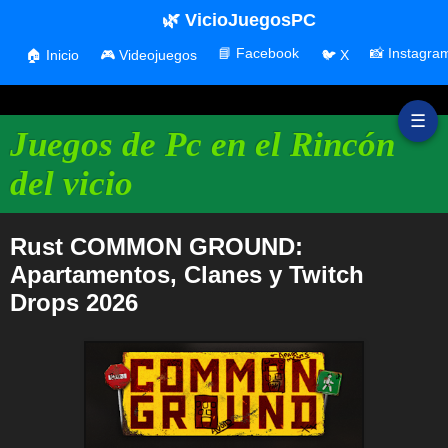
🌿 VicioJuegosPC
📘 Facebook
📸 Instagra
🏠 Inicio
🎮 Videojuegos
🐦 X
☰
Juegos de Pc en el Rincón
del vicio
Rust COMMON GROUND:
Apartamentos, Clanes y Twitch
Drops 2026