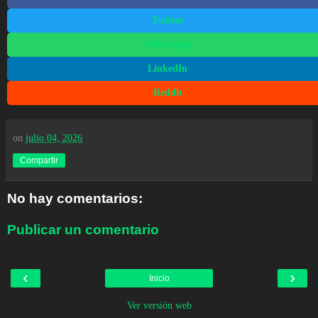
Twitter
WhatsApp
LinkedIn
Reddit
on
julio 04, 2026
Compartir
No hay comentarios:
Publicar un comentario
‹
›
Inicio
Ver versión web