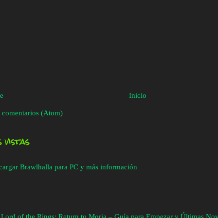
te
Inicio
 comentarios (Atom)
 vistas
cargar Brawlhalla para PC y más información
 Lord of the Rings: Return to Moria – Guía para Empezar y Últimas No