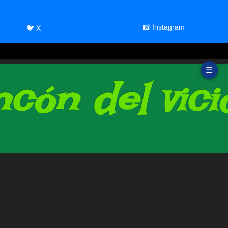
📸 Instagram
🐦 X
☰
cón del vici