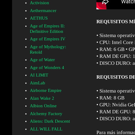
Activision
Aethermancer
AETHUS
REQUISITOS M
Age of Empires II:
Definitive Edition
• Sistema operati
Age of Empires IV
• CPU: Intel Cor
Age of Mythology:
• RAM: 6 GB • G
Retold
• RAM DE GPU: 
Age of Water
• DISCO DURO: al
Age of Wonders 4
AI LIMIT
REQUISITOS D
AimLab
Airborne Empire
• Sistema operati
• RAM: 8 GB
Alan Wake 2
• GPU: Nvidia G
Albion Online
• RAM DE GPU: 
Alchemy Factory
• DISCO DURO: al
Aliens: Dark Descent
ALL WILL FALL
Para más informac