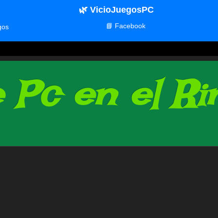
🌿 VicioJuegosPC
📘 Facebook
gos
Pc en el Rin