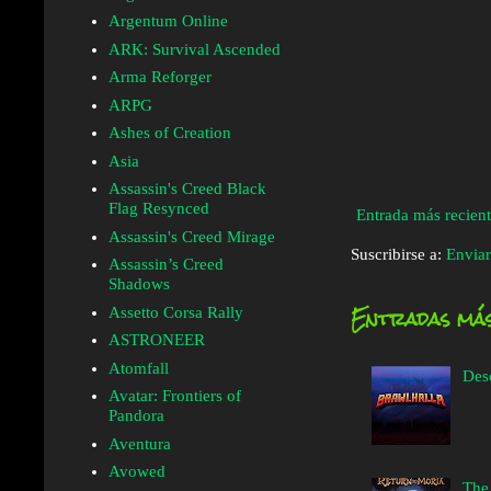
Argentum Online
ARK: Survival Ascended
Arma Reforger
ARPG
Ashes of Creation
Asia
Assassin's Creed Black
Flag Resynced
Entrada más recien
Assassin's Creed Mirage
Suscribirse a:
Enviar
Assassin’s Creed
Shadows
Entradas más
Assetto Corsa Rally
ASTRONEER
Atomfall
Des
Avatar: Frontiers of
Pandora
Aventura
Avowed
The