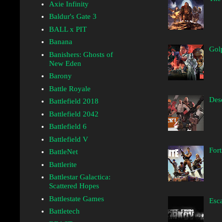
Axie Infinity
Baldur's Gate 3
BALL x PIT
Banana
Golp
Banishers: Ghosts of
New Eden
Barony
Battle Royale
Desc
Battlefield 2018
Battlefield 2042
Battlefield 6
Battlefield V
Fort
BattleNet
Battlerite
Battlestar Galactica:
Scattered Hopes
Battlestate Games
Esca
Battletech