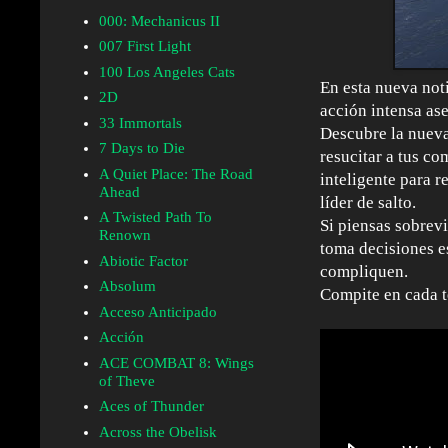
000: Mechanicus II
007 First Light
100 Los Angeles Cats
En esta nueva not
2D
acción intensa a
33 Immortals
Descubre la nuev
7 Days to Die
resucitar a tus c
A Quiet Place: The Road
inteligente para r
Ahead
líder de salto.
A Twisted Path To
Si piensas sobrevi
Renown
toma decisiones e
Abiotic Factor
compliquen.
Absolum
Compite en cada t
Acceso Anticipado
Acción
ACE COMBAT 8: Wings
of Theve
Aces of Thunder
Across the Obelisk