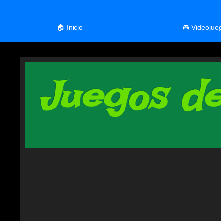
🏠 Inicio
🎮 Videojue
Juegos de 