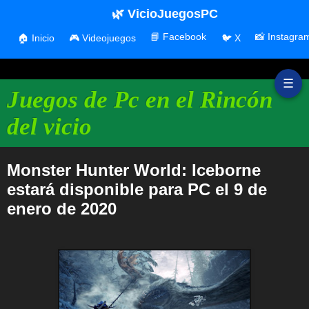
🌿 VicioJuegosPC
📘 Facebook
📸 Instagra
🏠 Inicio
🎮 Videojuegos
🐦 X
☰
Juegos de Pc en el Rincón
del vicio
Monster Hunter World: Iceborne
estará disponible para PC el 9 de
enero de 2020