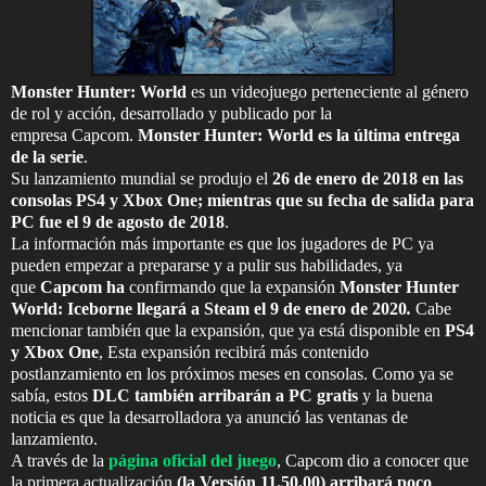
Monster Hunter: World
es un videojuego perteneciente al género
de rol y acción, desarrollado y publicado por la
empresa Capcom.
Monster Hunter: World es la última entrega
de la serie
.
Su lanzamiento mundial se produjo el
26 de enero de 2018 en las
consolas PS4 y Xbox One; mientras que su fecha de salida para
PC fue el 9 de agosto de 2018
.
La información más importante es que los jugadores de PC ya
pueden empezar a prepararse y a pulir sus habilidades, ya
que
Capcom ha
confirmando que la expansión
Monster Hunter
World: Iceborne llegará a Steam el 9 de enero de 2020
.
Cabe
mencionar también que la expansión, que ya está disponible en
PS4
y Xbox One
,
Esta expansión recibirá más contenido
postlanzamiento en los próximos meses en consolas. Como ya se
sabía, estos
DLC también arribarán a PC gratis
y la buena
noticia es que la desarrolladora ya anunció las ventanas de
lanzamiento.
A través de la
página oficial del juego
, Capcom dio a conocer que
la primera actualización
(la Versión 11.50.00) arribará poco