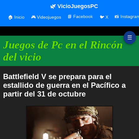
🌿 VicioJuegosPC
📘 Facebook
📸 Instagra
🏠 Inicio
🎮 Videojuegos
🐦 X
☰
Juegos de Pc en el Rincón
del vicio
Battlefield V se prepara para el
estallido de guerra en el Pacífico a
partir del 31 de octubre