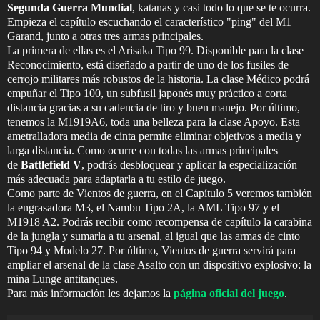
Segunda Guerra Mundial
, katanas y casi todo lo que se te ocurra.
Empieza el capítulo escuchando el característico "ping" del M1
Garand, junto a otras tres armas principales.
La primera de ellas es el Arisaka Tipo 99. Disponible para la clase
Reconocimiento, está diseñado a partir de uno de los fusiles de
cerrojo militares más robustos de la historia. La clase Médico podrá
empuñar el Tipo 100, un subfusil japonés muy práctico a corta
distancia gracias a su cadencia de tiro y buen manejo. Por último,
tenemos la M1919A6, toda una belleza para la clase Apoyo. Esta
ametralladora media de cinta permite eliminar objetivos a media y
larga distancia. Como ocurre con todas las armas principales
de
Battlefield V
, podrás desbloquear y aplicar la especialización
más adecuada para adaptarla a tu estilo de juego.
Como parte de Vientos de guerra, en el Capítulo 5 veremos también
la engrasadora M3, el Nambu Tipo 2A, la AML Tipo 97 y el
M1918 A2. Podrás recibir como recompensa de capítulo la carabina
de la jungla y sumarla a tu arsenal, al igual que las armas de cinto
Tipo 94 y Modelo 27. Por último, Vientos de guerra servirá para
ampliar el arsenal de la clase Asalto con un dispositivo explosivo: la
mina Lunge antitanques.
Para más información les dejamos la
página oficial del juego
.