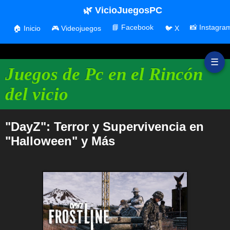
🌿 VicioJuegosPC
📘 Facebook
📸 Instagra
🏠 Inicio
🎮 Videojuegos
🐦 X
☰
Juegos de Pc en el Rincón
del vicio
"DayZ": Terror y Supervivencia en
"Halloween" y Más