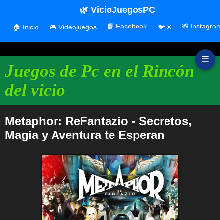
🌿 VicioJuegosPC
📘 Facebook
📸 Instagra
🏠 Inicio
🎮 Videojuegos
🐦 X
☰
Juegos de Pc en el Rincón
del vicio
Metaphor: ReFantazio - Secretos,
Magia y Aventura te Esperan