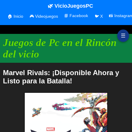
🌿 VicioJuegosPC
📘 Facebook
📸 Instagra
🏠 Inicio
🎮 Videojuegos
🐦 X
☰
Juegos de Pc en el Rincón
del vicio
Marvel Rivals: ¡Disponible Ahora y
Listo para la Batalla!