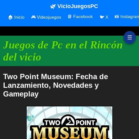
🌿 VicioJuegosPC
📘 Facebook
📸 Instagra
🏠 Inicio
🎮 Videojuegos
🐦 X
☰
Juegos de Pc en el Rincón
del vicio
Two Point Museum: Fecha de
Lanzamiento, Novedades y
Gameplay