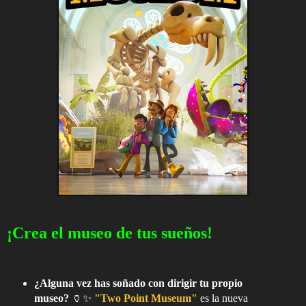
¡Crea el museo de tus sueños!
¿Alguna vez has soñado con dirigir tu propio
museo?
🏺✨
"Two Point Museum"
es la nueva