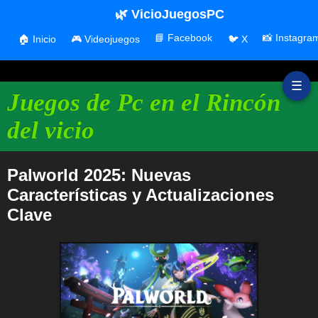
🌿 VicioJuegosPC
📘 Facebook
📸 Instagra
🏠 Inicio
🎮 Videojuegos
🐦 X
☰
Juegos de Pc en el Rincón
del vicio
Palworld 2025: Nuevas
Características y Actualizaciones
Clave