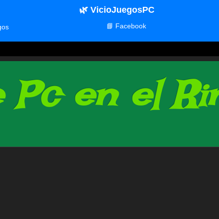
🌿 VicioJuegosPC
📘 Facebook
gos
Pc en el Rin