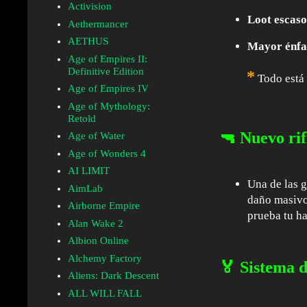
Activision
Loot escas
Aethermancer
AETHUS
Mayor énfas
Age of Empires II:
Definitive Edition
*
Todo está 
Age of Empires IV
Age of Mythology:
Retold
🔫 Nuevo ri
Age of Water
Age of Wonders 4
AI LIMIT
Una de las g
AimLab
daño masivo
Airborne Empire
prueba tu h
Alan Wake 2
Albion Online
Alchemy Factory
🏅 Sistema d
Aliens: Dark Descent
ALL WILL FALL