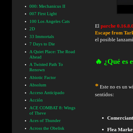
000: Mechanicus II
007 First Light
100 Los Angeles Cats
El
parche 0.16.8.
2D
Escape from Tar
33 Immortals
el posible lanzami
7 Days to Die
A Quiet Place: The Road
Ahead
🔥 ¿Qué es 
A Twisted Path To
Renown
Abiotic Factor
*
Absolum
Este no es un
w
Acceso Anticipado
sentidos:
Acción
ACE COMBAT 8: Wings
of Theve
Comerciant
Aces of Thunder
Across the Obelisk
Flea Marke