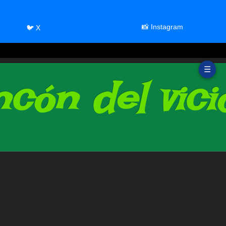
📸 Instagram
🐦 X
☰
cón del vici