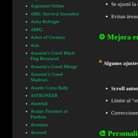
Se ajustó l
Argentum Online
ARK: Survival Ascended
Evitan áreas
Arma Reforger
ARPG
⚙️ Mejora en
Ashes of Creation
Asia
Assassin's Creed Black
Flag Resynced
*
Algunos ajuste
Assassin's Creed Mirage
Assassin’s Creed
Shadows
Assetto Corsa Rally
Scroll auto
ASTRONEER
Límite al “s
Atomfall
Avatar: Frontiers of
Correccione
Pandora
Aventura
🎨 Personali
Avowed