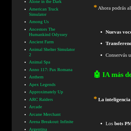
Alone in the Dark
*
Ahora podrás al
American Truck
Simulator
Among Us
Ancestors The
Nuevas voc
Humankind Odyssey
Ancient Farm
Transferenc
Animal Shelter Simulator
Conservás 
2
Animal Spa
Anno 117: Pax Romana
🤖 IA más de
Anthem
Apex Legends
Approximately Up
*
La inteligencia
ARC Raiders
Arcade
Arcane Merchant
Arena Breakout: Infinite
Los
bots P
Argentina