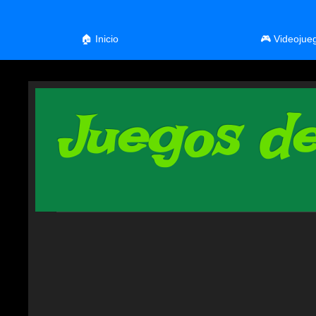
🏠 Inicio
🎮 Videojue
Juegos de 