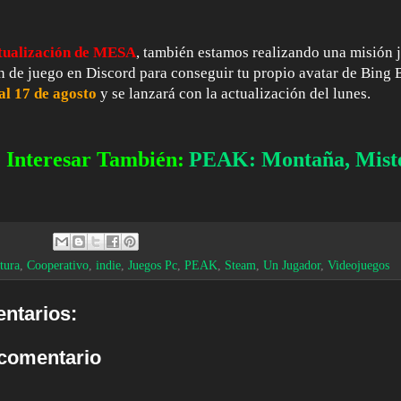
tualización de MESA
, también estamos realizando una misión 
n de juego en Discord para conseguir tu propio avatar de Bing
 al 17 de agosto
y se lanzará con la actualización del lunes.
 Interesar También:
PEAK: Montaña, Miste
tura
,
Cooperativo
,
indie
,
Juegos Pc
,
PEAK
,
Steam
,
Un Jugador
,
Videojuegos
ntarios:
 comentario