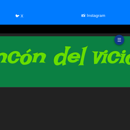
📸 Instagram
🐦 X
☰
cón del vici