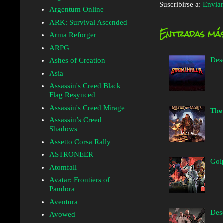
Suscribirse a:
Enviar
Argentum Online
ARK: Survival Ascended
Entradas más
Arma Reforger
ARPG
Des
Ashes of Creation
Asia
Assassin's Creed Black
Flag Resynced
Assassin's Creed Mirage
The
Assassin’s Creed
Shadows
Assetto Corsa Rally
ASTRONEER
Golp
Atomfall
Avatar: Frontiers of
Pandora
Aventura
Desc
Avowed