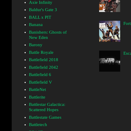
Axie Infinity
Baldur's Gate 3
BALL x PIT
Fort
Banana
Banishers: Ghosts of
New Eden
Barony
Battle Royale
Esca
Battlefield 2018
Battlefield 2042
Battlefield 6
Battlefield V
BattleNet
Battlerite
Battlestar Galactica:
Scattered Hopes
Battlestate Games
Battletech