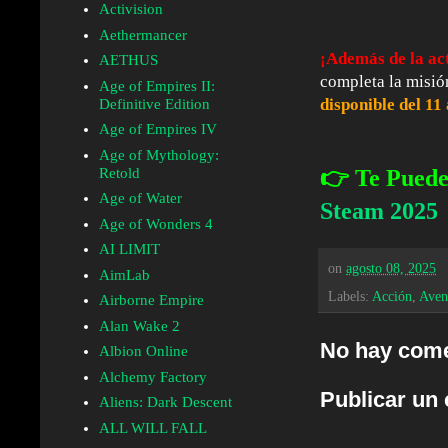
Activision
Aethermancer
¡Además de la ac
AETHUS
completa la misió
Age of Empires II:
disponible del 11
Definitive Edition
Age of Empires IV
Age of Mythology:
Retold
👉 Te Puede
Age of Water
Steam 2025
Age of Wonders 4
AI LIMIT
on
agosto 08, 2025
AimLab
Labels:
Acción
,
Aven
Airborne Empire
Alan Wake 2
No hay come
Albion Online
Alchemy Factory
Publicar un
Aliens: Dark Descent
ALL WILL FALL