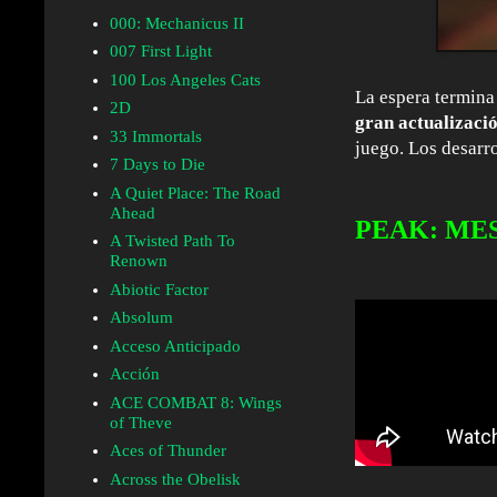
000: Mechanicus II
007 First Light
100 Los Angeles Cats
La espera termina 
2D
gran actualizaci
33 Immortals
juego. Los desarro
7 Days to Die
A Quiet Place: The Road
Ahead
PEAK: MESA
A Twisted Path To
Renown
Abiotic Factor
Absolum
Acceso Anticipado
Acción
ACE COMBAT 8: Wings
of Theve
Aces of Thunder
Across the Obelisk