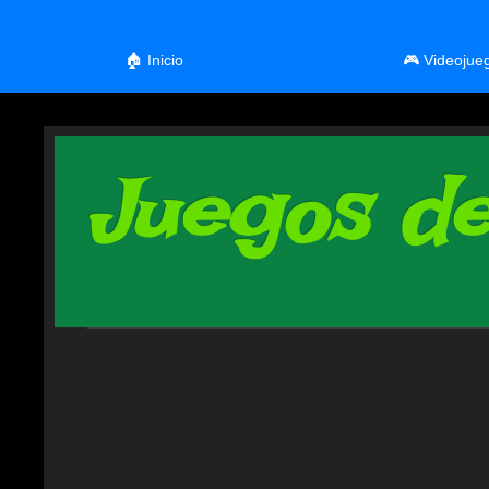
🏠 Inicio
🎮 Videojue
Juegos de 