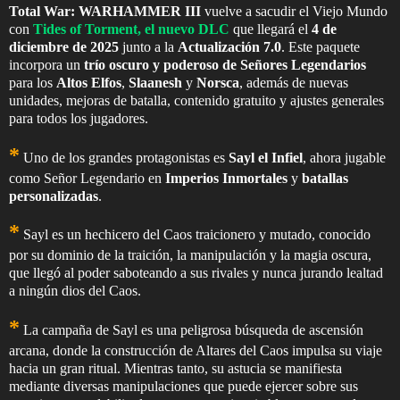
Total War: WARHAMMER III
vuelve a sacudir el Viejo Mundo
con
Tides of Torment
, el nuevo DLC
que llegará el
4 de
diciembre de 2025
junto a la
Actualización 7.0
. Este paquete
incorpora un
trío oscuro y poderoso de Señores Legendarios
para los
Altos Elfos
,
Slaanesh
y
Norsca
, además de nuevas
unidades, mejoras de batalla, contenido gratuito y ajustes generales
para todos los jugadores.
*
Uno de los grandes protagonistas es
Sayl el Infiel
, ahora jugable
como Señor Legendario en
Imperios Inmortales
y
batallas
personalizadas
.
*
Sayl es un hechicero del Caos traicionero y mutado, conocido
por su dominio de la traición, la manipulación y la magia oscura,
que llegó al poder saboteando a sus rivales y nunca jurando lealtad
a ningún dios del Caos.
*
La campaña de Sayl es una peligrosa búsqueda de ascensión
arcana, donde la construcción de Altares del Caos impulsa su viaje
hacia un gran ritual. Mientras tanto, su astucia se manifiesta
mediante diversas manipulaciones que puede ejercer sobre sus