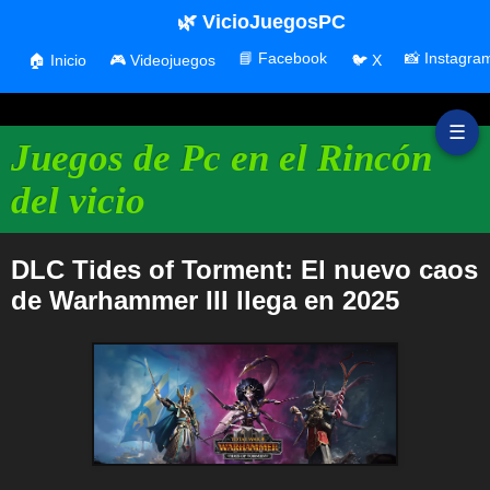
🌿 VicioJuegosPC
📘 Facebook
📸 Instagra
🏠 Inicio
🎮 Videojuegos
🐦 X
☰
Juegos de Pc en el Rincón
del vicio
DLC Tides of Torment: El nuevo caos
de Warhammer III llega en 2025