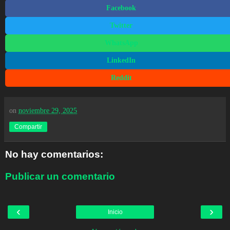
Facebook
Twitter
WhatsApp
LinkedIn
Reddit
on
noviembre 29, 2025
Compartir
No hay comentarios:
Publicar un comentario
‹
›
Inicio