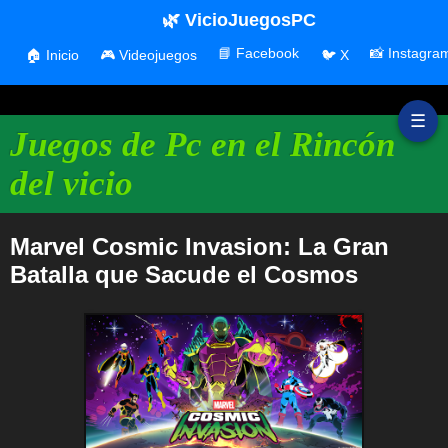
🌿 VicioJuegosPC
📘 Facebook
📸 Instagra
🏠 Inicio
🎮 Videojuegos
🐦 X
☰
Juegos de Pc en el Rincón
del vicio
Marvel Cosmic Invasion: La Gran
Batalla que Sacude el Cosmos