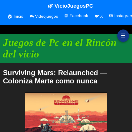
🌿 VicioJuegosPC
📘 Facebook
📸 Instagra
🏠 Inicio
🎮 Videojuegos
🐦 X
☰
Juegos de Pc en el Rincón
del vicio
Surviving Mars: Relaunched —
Coloniza Marte como nunca