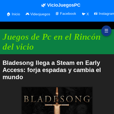
🌿 VicioJuegosPC
📘 Facebook
📸 Instagra
🏠 Inicio
🎮 Videojuegos
🐦 X
☰
Juegos de Pc en el Rincón
del vicio
Bladesong llega a Steam en Early
Access: forja espadas y cambia el
mundo