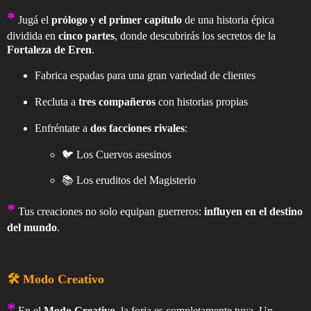
*
Jugá el
prólogo y el primer capítulo
de una historia épica
dividida en
cinco partes
, donde descubrirás los secretos de la
Fortaleza de Eren
.
Fabrica espadas para una gran variedad de clientes
Recluta a
tres compañeros
con historias propias
Enfréntate a
dos facciones rivales
:
🐦 Los Cuervos asesinos
📚 Los eruditos del Magisterio
*
Tus creaciones no solo equipan guerreros:
influyen en el destino
del mundo
.
🛠️ Modo Creativo
*
En el
Modo Creativo
, la forja es completamente tuya. Un