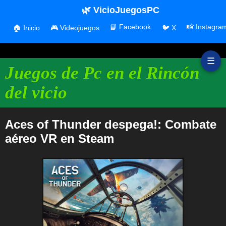
🌿 VicioJuegosPC
📘 Facebook
📸 Instagra
🏠 Inicio
🎮 Videojuegos
🐦 X
☰
Juegos de Pc en el Rincón
del vicio
Aces of Thunder despega!: Combate
aéreo VR en Steam