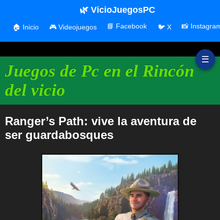
🌿 VicioJuegosPC
📘 Facebook
📸 Instagra
🏠 Inicio
🎮 Videojuegos
🐦 X
☰
Juegos de Pc en el Rincón
del vicio
Ranger’s Path: vive la aventura de
ser guardabosques