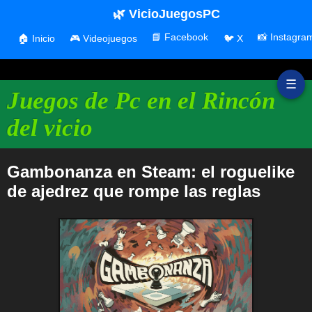
🌿 VicioJuegosPC
📘 Facebook
📸 Instagra
🏠 Inicio
🎮 Videojuegos
🐦 X
☰
Juegos de Pc en el Rincón
del vicio
Gambonanza en Steam: el roguelike
de ajedrez que rompe las reglas