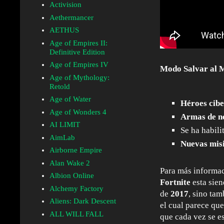
Activision
Aethermancer
AETHUS
Age of Empires II:
Definitive Edition
Age of Empires IV
Modo Salvar al 
Age of Mythology:
Retold
Age of Water
Héroes cib
Age of Wonders 4
Armas de n
AI LIMIT
Se ha habili
AimLab
Nuevas mis
Airborne Empire
Alan Wake 2
Para más informaci
Albion Online
Fortnite
esta sie
Alchemy Factory
de
2017
, sino tam
Aliens: Dark Descent
el cual parece qu
ALL WILL FALL
que cada vez se e