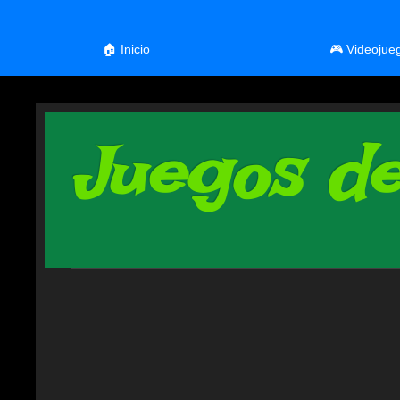
🏠 Inicio
🎮 Videojue
Juegos de 