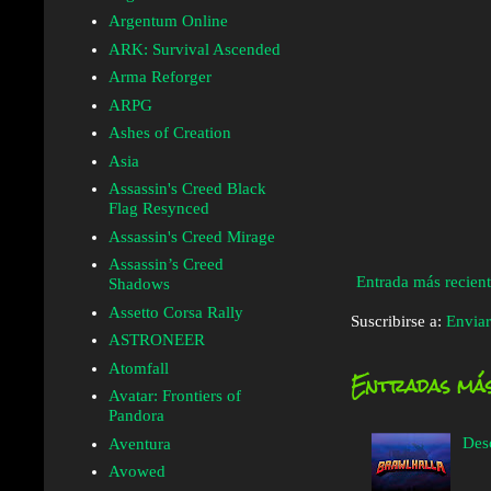
Argentum Online
ARK: Survival Ascended
Arma Reforger
ARPG
Ashes of Creation
Asia
Assassin's Creed Black
Flag Resynced
Assassin's Creed Mirage
Assassin’s Creed
Entrada más recien
Shadows
Assetto Corsa Rally
Suscribirse a:
Enviar
ASTRONEER
Atomfall
Entradas más
Avatar: Frontiers of
Pandora
Des
Aventura
Avowed