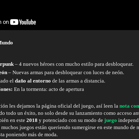
Mundo
erpunk
– 4 nuevos héroes con mucho estilo para desbloquear.
eón
– Nuevas armas para desbloquear con luces de neón.
tado el
daño al entorno
de las armas a distancia.
iones:
En la tormenta: acto de apertura
ón les dejamos la página oficial del juego, así leen la
nota com
ndo todo un éxito, no solo desde su lanzamiento como acceso ant
bién en este
2018
y potenciado con su modo de
juego
independi
e muchos juegos están queriendo sumergirse en este mundo de 
sta poniendo más de moda.