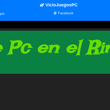
🌿 VicioJuegosPC
📘 Facebook
gos
Pc en el Rin