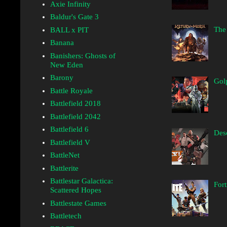
Axie Infinity
Baldur's Gate 3
The
BALL x PIT
Banana
Banishers: Ghosts of
New Eden
Barony
Golp
Battle Royale
Battlefield 2018
Battlefield 2042
Battlefield 6
Desc
Battlefield V
BattleNet
Battlerite
Battlestar Galactica:
Fort
Scattered Hopes
Battlestate Games
Battletech