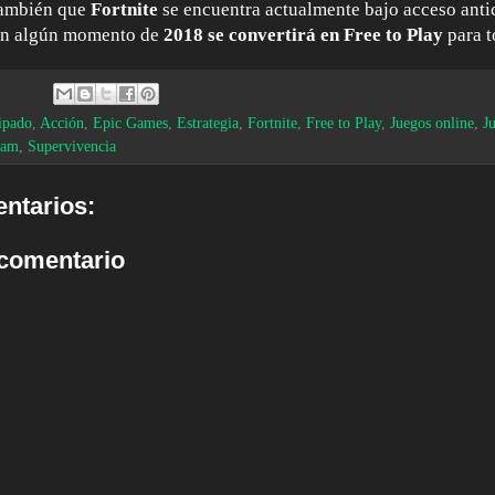
también que
Fortnite
se encuentra actualmente bajo acceso ant
 en algún momento de
2018 se convertirá en Free to Play
para t
ipado
,
Acción
,
Epic Games
,
Estrategia
,
Fortnite
,
Free to Play
,
Juegos online
,
J
eam
,
Supervivencia
ntarios:
 comentario