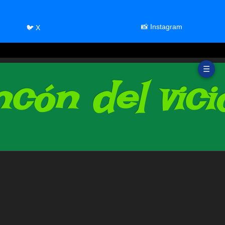
📸 Instagram
🐦 X
☰
cón del vici