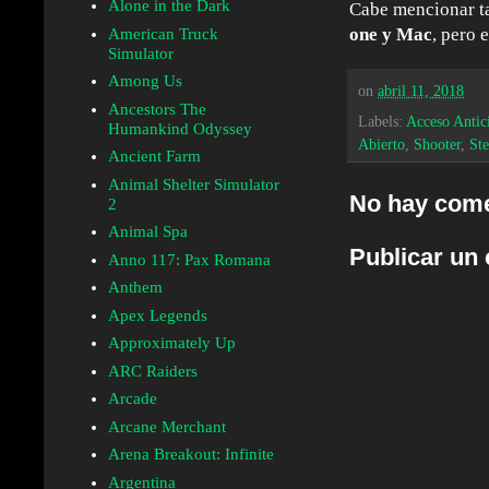
Alone in the Dark
Cabe mencionar 
one y Mac
, pero
American Truck
Simulator
Among Us
on
abril 11, 2018
Ancestors The
Labels:
Acceso Antic
Humankind Odyssey
Abierto
,
Shooter
,
St
Ancient Farm
Animal Shelter Simulator
No hay come
2
Animal Spa
Publicar un
Anno 117: Pax Romana
Anthem
Apex Legends
Approximately Up
ARC Raiders
Arcade
Arcane Merchant
Arena Breakout: Infinite
Argentina