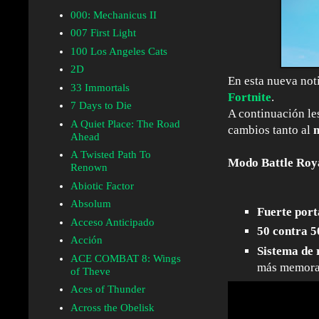
000: Mechanicus II
007 First Light
100 Los Angeles Cats
2D
En esta nueva not
33 Immortals
Fortnite
.
7 Days to Die
A continuación le
A Quiet Place: The Road
cambios tanto al
Ahead
A Twisted Path To
Modo Battle Roy
Renown
Abiotic Factor
Absolum
Fuerte port
Acceso Anticipado
50 contra 5
Acción
Sistema de 
ACE COMBAT 8: Wings
más memorabl
of Theve
Aces of Thunder
Across the Obelisk