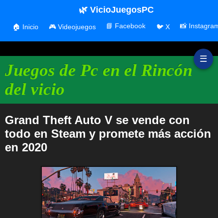
🌿 VicioJuegosPC
📘 Facebook
📸 Instagra
🏠 Inicio
🎮 Videojuegos
🐦 X
☰
Juegos de Pc en el Rincón
del vicio
Grand Theft Auto V se vende con
todo en Steam y promete más acción
en 2020