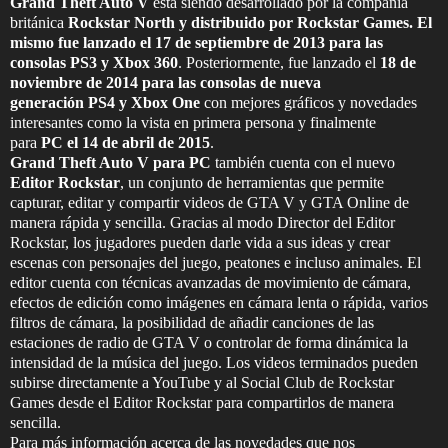
Grand Theft Auto V
esta siendo desarrollado por la compañía
británica
Rockstar North y distribuido por Rockstar Games. El
mismo f
ue lanzado el 17 de septiembre de 2013 para las
consolas PS3 y Xbox 360
.​ Posteriormente, fue lanzado el
18 de
noviembre de 2014 para las consolas de nueva
generación PS4 y Xbox One
con mejores gráficos y novedades
interesantes como la vista en primera persona y finalmente
para
PC el 14 de abril de 2015
.
Grand Theft Auto V para PC
también cuenta con el nuevo
Editor Rockstar
, un conjunto de herramientas que permite
capturar, editar y compartir videos de GTA V y GTA Online de
manera rápida y sencilla. Gracias al modo Director del Editor
Rockstar, los jugadores pueden darle vida a sus ideas y crear
escenas con personajes del juego, peatones e incluso animales. El
editor cuenta con técnicas avanzadas de movimiento de cámara,
efectos de edición como imágenes en cámara lenta o rápida, varios
filtros de cámara, la posibilidad de añadir canciones de las
estaciones de radio de GTA V o controlar de forma dinámica la
intensidad de la música del juego. Los videos terminados pueden
subirse directamente a YouTube y al Social Club de Rockstar
Games desde el Editor Rockstar para compartirlos de manera
sencilla.
Para más información acerca de las novedades que nos