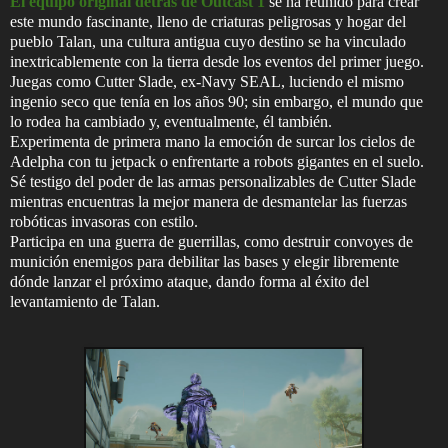
El equipo original detrás de Outcast 1
se ha reunido para crear
este mundo fascinante, lleno de criaturas peligrosas y hogar del
pueblo Talan, una cultura antigua cuyo destino se ha vinculado
inextricablemente con la tierra desde los eventos del primer juego.
Juegas como Cutter Slade, ex-Navy SEAL, luciendo el mismo
ingenio seco que tenía en los años 90; sin embargo, el mundo que
lo rodea ha cambiado y, eventualmente, él también.
Experimenta de primera mano la emoción de surcar los cielos de
Adelpha con tu jetpack o enfrentarte a robots gigantes en el suelo.
Sé testigo del poder de las armas personalizables de Cutter Slade
mientras encuentras la mejor manera de desmantelar las fuerzas
robóticas invasoras con estilo.
Participa en una guerra de guerrillas, como destruir convoyes de
munición enemigos para debilitar las bases y elegir libremente
dónde lanzar el próximo ataque, dando forma al éxito del
levantamiento de Talan.