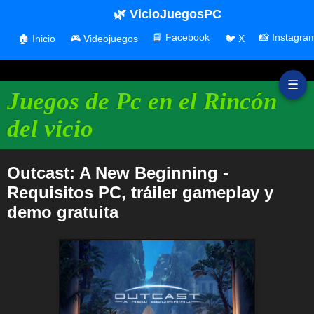
🌿 VicioJuegosPC
📘 Facebook
📸 Instagra
🏠 Inicio
🎮 Videojuegos
🐦 X
☰
Juegos de Pc en el Rincón
del vicio
Outcast: A New Beginning -
Requisitos PC, tráiler gameplay y
demo gratuita