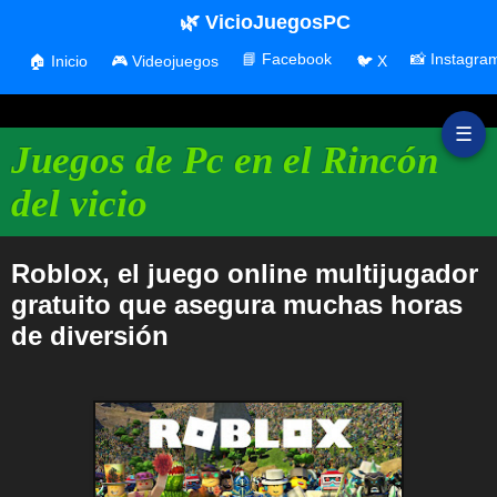
🌿 VicioJuegosPC
📘 Facebook
📸 Instagra
🏠 Inicio
🎮 Videojuegos
🐦 X
☰
Juegos de Pc en el Rincón
del vicio
Roblox, el juego online multijugador
gratuito que asegura muchas horas
de diversión