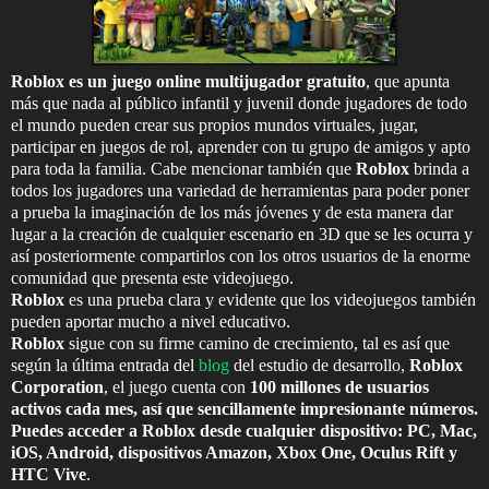
Roblox es un juego online multijugador gratuito
, que apunta
más que nada al público infantil y juvenil donde jugadores de todo
el mundo pueden crear sus propios mundos virtuales, jugar,
participar en juegos de rol, aprender con tu grupo de amigos y apto
para toda la familia. Cabe mencionar también que
Roblox
brinda a
todos los jugadores una variedad de herramientas para poder poner
a prueba la imaginación de los más jóvenes y de esta manera dar
lugar a la creación de cualquier escenario en 3D que se les ocurra y
así posteriormente compartirlos con los otros usuarios de la enorme
comunidad que presenta este videojuego.
Roblox
es una prueba clara y evidente que los videojuegos también
pueden aportar mucho a nivel educativo.
Roblox
sigue con su firme camino de crecimiento, tal es así que
según la última entrada del
blog
del estudio de desarrollo,
Roblox
Corporation
, el juego cuenta con
100 millones de usuarios
activos cada mes, así que sencillamente impresionante números.
Puedes acceder a Roblox desde cualquier dispositivo: PC, Mac,
iOS, Android, dispositivos Amazon, Xbox One, Oculus Rift y
HTC Vive
.