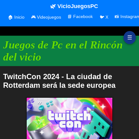
🌿 VicioJuegosPC
📘 Facebook
📸 Instagra
🏠 Inicio
🎮 Videojuegos
🐦 X
☰
Juegos de Pc en el Rincón
del vicio
TwitchCon 2024 - La ciudad de
Rotterdam será la sede europea