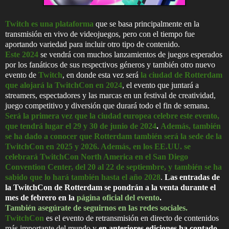
Twitch es una plataforma
que se basa principalmente en la
transmisión en vivo de videojuegos, pero con el tiempo fue
aportando variedad para incluir otro tipo de contenido.
Este 2024
se vendrá con muchos lanzamientos de juegos esperados
por los fanáticos de sus respectivos géneros y también otro nuevo
evento de
Twitch
, en donde esta vez será
la ciudad de Rotterdam
que alojará la TwitchCon en 2024
, el evento que juntará a
streamers, espectadores y las marcas en un festival de creatividad,
juego competitivo y diversión que durará todo el fin de semana.
Será la primera vez que la ciudad europea celebre este evento,
que tendrá lugar el 29 y 30 de junio de 2024
.
Además, también
se ha dado a conocer que Rotterdam también será la sede de la
TwitchCon en 2025 y 2026. Además, en los EE.UU. se
celebrará TwitchCon North America en el San Diego
Convention Center, del 20 al 22 de septiembre, y también se ha
sabido que lo hará también hasta el año 2028
.
Las entradas de
la TwitchCon de Rotterdam se pondrán a la venta durante el
mes de febrero en la
página oficial del
evento
.
También asegúrate de seguirnos en las redes sociales.
TwitchCon
es el evento de retransmisión en directo de contenidos
más importante del mundo y
en anteriores ediciones ha contado