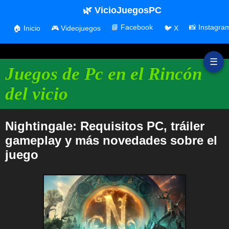
🌿 VicioJuegosPC
📘 Facebook
📸 Instagra
🏠 Inicio
🎮 Videojuegos
🐦 X
☰
Juegos de Pc en el Rincón
del vicio
Nightingale: Requisitos PC, tráiler
gameplay y más novedades sobre el
juego