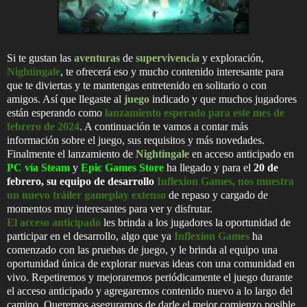
Si te gustan las
aventuras
de
supervivencia
y exploración,
Nightingale
, te ofrecerá eso y mucho contenido interesante para
que te diviertas y te mantengas entretenido en solitario o con
amigos. Así que llegaste al
juego
indicado y que muchos jugadores
están esperando como
lanzamiento esperado para este mes de
febrero de 2024
. A continuación te vamos a contar más
información sobre el juego, sus requisitos y más novedades.
Finalmente el lanzamiento de
Nightingale
en acceso anticipado en
PC vía Steam
y
Epic Games Store
ha llegado y para el
20 de
febrero, su equipo de desarrollo
Inflexion Games, nos muestra
un nuevo tráiler gameplay extenso
de repaso y cargado de
momentos muy interesantes para ver y disfrutar.
El acceso anticipado
les brinda a los jugadores la oportunidad de
participar en el desarrollo, algo que ya
Inflexion Games
ha
comenzado con las pruebas de juego, y le brinda al equipo una
oportunidad única de explorar nuevas ideas con una comunidad en
vivo. Repetiremos y mejoraremos periódicamente el juego durante
el acceso anticipado y agregaremos contenido nuevo a lo largo del
camino. Queremos asegurarnos de darle el mejor comienzo posible.