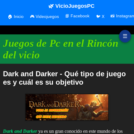
🌿 VicioJuegosPC
📘 Facebook
📸 Instagra
🏠 Inicio
🎮 Videojuegos
🐦 X
☰
Juegos de Pc en el Rincón
del vicio
Dark and Darker - Qué tipo de juego
es y cuál es su objetivo
Dark and Darker
ya es un gran conocido en este mundo de los