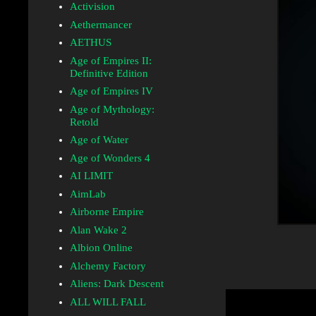
Activision
Aethermancer
AETHUS
Age of Empires II:
Definitive Edition
Age of Empires IV
Age of Mythology:
Retold
Age of Water
Age of Wonders 4
AI LIMIT
AimLab
Airborne Empire
Alan Wake 2
Albion Online
Alchemy Factory
Aliens: Dark Descent
ALL WILL FALL