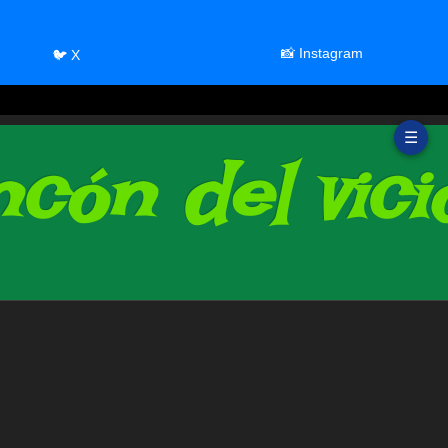
📸 Instagram
🐦 X
☰
cón del vici