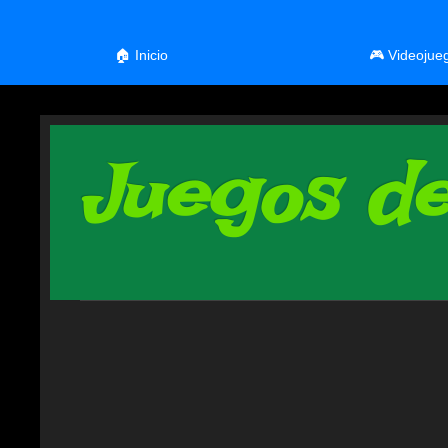
🏠 Inicio
🎮 Videojue
Juegos de 