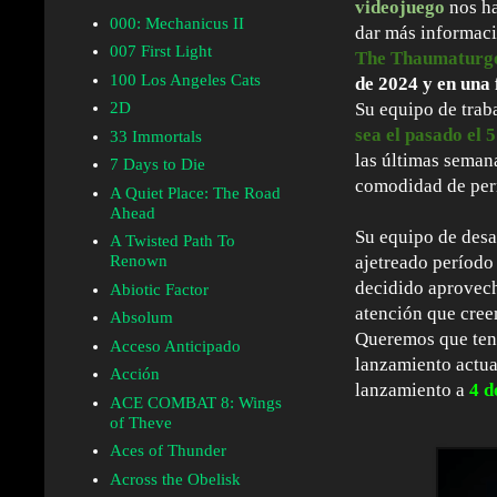
videojuego
nos ha
000: Mechanicus II
dar más informac
007 First Light
The Thaumaturg
100 Los Angeles Cats
de 2024 y en una 
2D
Su equipo de trab
sea el pasado el 
33 Immortals
las últimas semana
7 Days to Die
comodidad de permi
A Quiet Place: The Road
Ahead
Su equipo de desa
A Twisted Path To
Renown
ajetreado período
decidido aprovech
Abiotic Factor
atención que cre
Absolum
Queremos que teng
Acceso Anticipado
lanzamiento actua
Acción
lanzamiento a
4 d
ACE COMBAT 8: Wings
of Theve
Aces of Thunder
Across the Obelisk