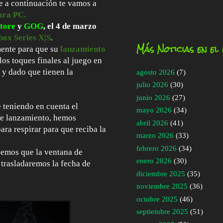
e a continuación te vamos a
ara PC.
tore
y
GOG
, el 4 de marzo
box Series X|S
.
Más Noticias en el
mente para que su
lanzamiento
los toques finales al juego en
 y dado que tienen la
agosto 2026
(7)
julio 2026
(30)
junio 2026
(27)
 teniendo en cuenta el
mayo 2026
(34)
de lanzamiento, hemos
abril 2026
(41)
ra respirar para que reciba la
marzo 2026
(33)
febrero 2026
(34)
eemos que la ventana de
enero 2026
(30)
 trasladaremos la fecha de
diciembre 2025
(35)
noviembre 2025
(36)
octubre 2025
(46)
septiembre 2025
(51)