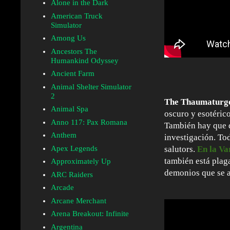
Alone in the Dark
American Truck
Simulator
Among Us
Ancestors The
Humankind Odyssey
Ancient Farm
Animal Shelter Simulator
2
The Thaumaturg
Animal Spa
oscuro y esotéric
Anno 117: Pax Romana
También hay que d
Anthem
investigación. To
Apex Legends
salutors.
En la Va
también está plaga
Approximately Up
demonios que se a
ARC Raiders
Arcade
Arcane Merchant
Arena Breakout: Infinite
Argentina