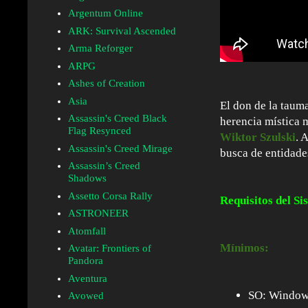
Argentum Online
ARK: Survival Ascended
Arma Reforger
ARPG
Ashes of Creation
Asia
El don de la tauma
Assassin's Creed Black
herencia mística 
Flag Resynced
Wiktor Szulski
. 
Assassin's Creed Mirage
busca de entidades
Assassin’s Creed
Shadows
Assetto Corsa Rally
Requisitos del Si
ASTRONEER
Atomfall
Mínimos:
Avatar: Frontiers of
Pandora
Aventura
SO: Windows
Avowed