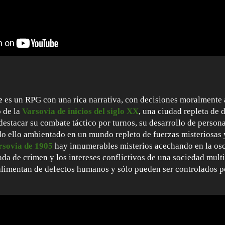
e
es un RPG con una rica narrativa, con decisiones moralmente 
o de la
Varsovia de inicios del siglo XX
, una ciudad repleta de d
estacar su combate táctico por turnos, su desarrollo de person
do ello ambientado en un mundo repleto de fuerzas misteriosas 
rsovia de 1905
hay innumerables misterios acechando en la osc
da de crimen y los intereses conflictivos de una sociedad multic
limentan de defectos humanos y sólo pueden ser controlados p