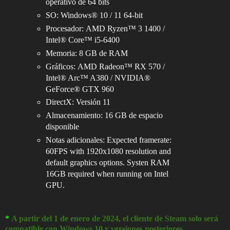
operativo de 64 bits
SO: Windows® 10 / 11 64-bit
Procesador: AMD Ryzen™ 3 1400 /
Intel® Core™ i5-6400
Memoria: 8 GB de RAM
Gráficos: AMD Radeon™ RX 570 /
Intel® Arc™ A380 / NVIDIA®
GeForce® GTX 960
DirectX: Versión 11
Almacenamiento: 16 GB de espacio
disponible
Notas adicionales: Expected framerate:
60FPS with 1920x1080 resolution and
default graphics options. Systen RAM
16GB required when running on Intel
GPU.
*
A partir del 1 de enero de 2024, el cliente de Steam solo será
compatible con Windows 10 y versiones posteriores.