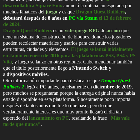
desarrolladora Square Enix
anunció la noticia tan esperada por
muchos fanáticos del
juego
y es que
Dragon Quest Builders
,
debutará después de 8 años en
PC vía Steam
el 13 de febrero
de 2024.
Dragon Quest Builders
es un
videojuego
RPG
de
acción
que
tiene un sistema de construcción de bloques, donde los jugadores
pueden recolectar materiales y usarlos para construir varias
estructuras, ciudades y elementos.
El juego se lanzó inicialmente
en Japón en enero de 2016 para las plataformas PS3, PS4 y PS
Vita
, y luego se lanzó en otras regiones. Cabe mencionar también
que el título posteriormente llego a
Nintendo Switch
y
a
dispositivos móviles.
Otra información importante para destacar es que
Dragon Quest
Builders 2
llegó a
PC
antes, precisamente en
diciembre de 2019
,
pero muchos se preguntarán porque la entrega original nunca había
estado disponible en esta plataforma. Sinceramente poco importa
después de tantos años que fue lo que paso, pero lo que
verdaderamente interesa es que muy pronto llegará el día tan
esperado del
lanzamiento en PC
, resaltando la frase
"Más vale
tarde que nunca"
.