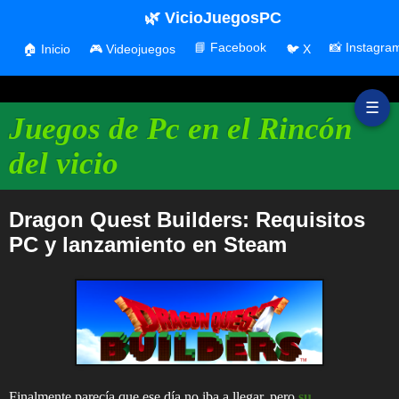
🌿 VicioJuegosPC
📘 Facebook
📸 Instagra
🏠 Inicio
🎮 Videojuegos
🐦 X
☰
Juegos de Pc en el Rincón
del vicio
Dragon Quest Builders: Requisitos
PC y lanzamiento en Steam
Finalmente parecía que ese día no iba a llegar, pero
su